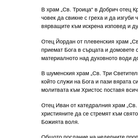
В храм „Св. Троица“ в Добрич отец 
човек да свикне с греха и да изгуби 
вярващите към искрена изповед и ду
Отец Йордан от плевенския храм „С
приемат Бога в сърцата и домовете с
материалното над духовното води д
В шуменския храм „Св. Три Светител
който служи на Бога и пази вярата си
молитвата към Христос поставя всич
Отец Иван от катедралния храм „Св
християните да се стремят към свято
Божията воля.
Общото послание на неделните пропо