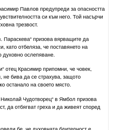
Красимир Павлов предупреди за опасността
чувствителността си към него. Той насърчи
ховна трезвост.
в. Параскева“ призова вярващите да
и, като отбеляза, че поставянето на
о духовно ослепяване.
и“ отец Красимир припомни, че човек,
, не бива да се страхува, защото
ко останало на своето място.
. Николай Чудотворец“ в Ямбол призова
ст, да отбягват греха и да живеят според
веди бе, че духовната бдителност е