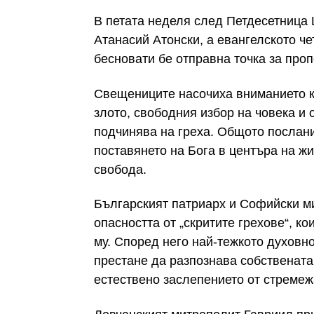
В петата неделя след Петдесетница 
Атанасий Атонски, а евангелското че
бесновати бе отправна точка за проп
Свещениците насочиха вниманието к
злото, свободния избор на човека и 
подчинява на греха. Общото послани
поставянето на Бога в центъра на жи
свобода.
Българският патриарх и Софийски м
опасността от „скритите грехове“, ко
му. Според него най-тежкото духовно
престане да разпознава собствената
естествено заслепението от стремеж