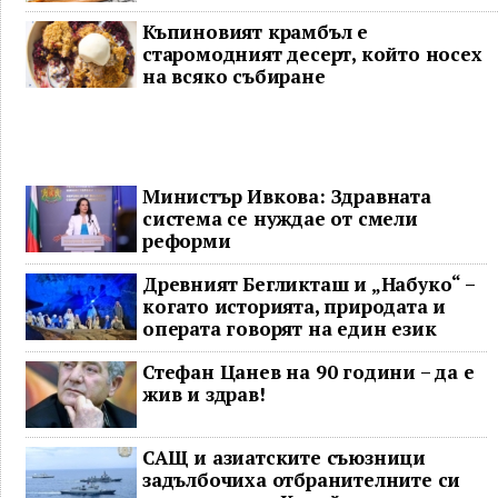
Къпиновият крамбъл е
старомодният десерт, който носех
на всяко събиране
Министър Ивкова: Здравната
система се нуждае от смели
реформи
Древният Бегликташ и „Набуко“ –
когато историята, природата и
операта говорят на един език
Стефан Цанев на 90 години – да е
жив и здрав!
САЩ и азиатските съюзници
задълбочиха отбранителните си