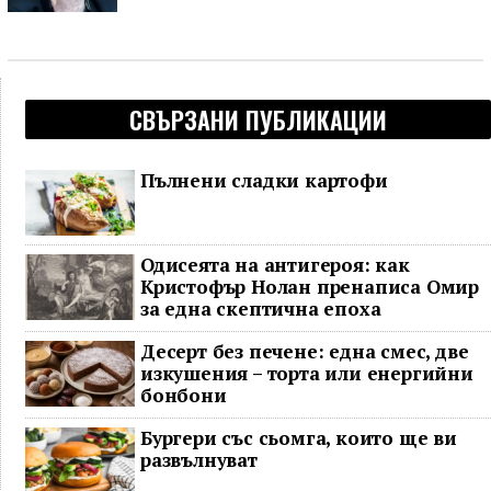
СВЪРЗАНИ ПУБЛИКАЦИИ
Пълнени сладки картофи
Одисеята на антигероя: как
Кристофър Нолан пренаписа Омир
за една скептична епоха
Десерт без печене: една смес, две
изкушения – торта или енергийни
бонбони
Бургери със сьомга, които ще ви
развълнуват