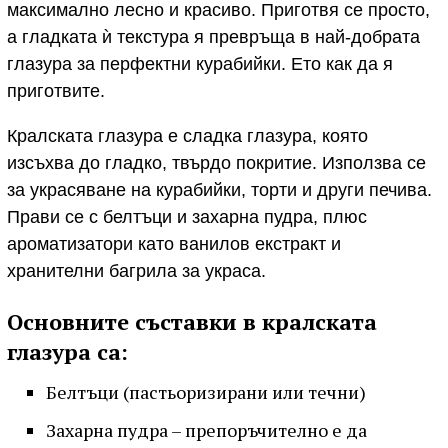
максимално лесно и красиво. Приготвя се просто,
а гладката ѝ текстура я превръща в най-добрата
глазура за перфектни курабийки. Ето как да я
приготвите.
Кралската глазура е сладка глазура, която
изсъхва до гладко, твърдо покритие. Използва се
за украсяване на курабийки, торти и други печива.
Прави се с белтъци и захарна пудра, плюс
ароматизатори като ванилов екстракт и
хранителни багрила за украса.
Основните съставки в кралската
глазура са:
Белтъци (пастьоризирани или течни)
Захарна пудра – препоръчително е да