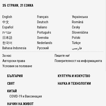
35 СТРАНИ, 21 ЕЗИКА
English
Français
Українська
中文
Deutsch
Română
Español
Italiano
Česky
עברית
Português
Slovenščina
日本語
Svenska
Polski
한국어
Nederlands
Türkçe
Bahasa Indonesia
Русский
فارسی
За нас
Пишете ни!
Авторски права
Поверителност на информацията
Условия за ползване
БЪЛГАРИЯ
КУЛТУРА И ИЗКУСТВО
СВЯТ
НАУКА И ТЕХНОЛОГИИ
КИТАЙ
COVID-19 и Ваксинация
НАЧИН НА ЖИВОТ