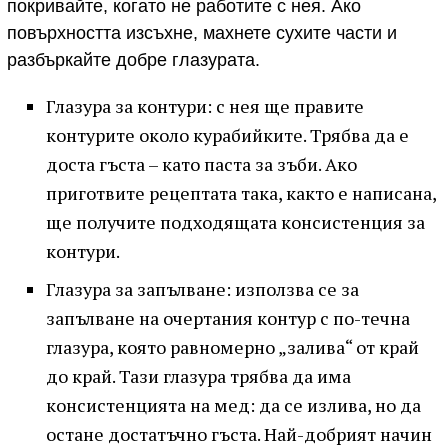
покривайте, когато не работите с нея. Ако
повърхността изсъхне, махнете сухите части и
разбъркайте добре глазурата.
Глазура за контури: с нея ще правите
контурите около курабийките. Трябва да е
доста гъста – като паста за зъби. Ако
приготвите рецептата така, както е написана,
ще получите подходящата консистенция за
контури.
Глазура за запълване: използва се за
запълване на очертания контур с по-течна
глазура, която равномерно „залива“ от край
до край. Тази глазура трябва да има
консистенцията на мед: да се излива, но да
остане достатъчно гъста. Най-добрият начин