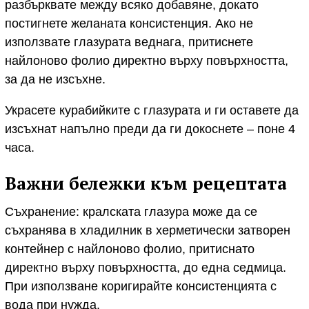
разбърквате между всяко добавяне, докато
постигнете желаната консистенция. Ако не
използвате глазурата веднага, притиснете
найлоново фолио директно върху повърхността,
за да не изсъхне.
Украсете курабийките с глазурата и ги оставете да
изсъхнат напълно преди да ги докоснете – поне 4
часа.
Важни бележки към рецептата
Съхранение: кралската глазура може да се
съхранява в хладилник в херметически затворен
контейнер с найлоново фолио, притиснато
директно върху повърхността, до една седмица.
При използване коригирайте консистенцията с
вода при нужда.