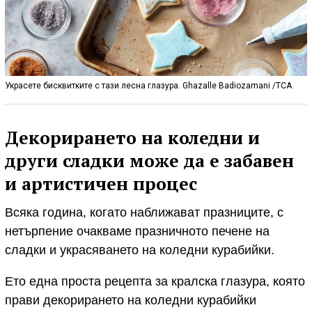
Украсете бисквитките с тази лесна глазура. Ghazalle Badiozamani /TCA
Декорирането на коледни и
други сладки може да е забавен
и артистичен процес
Всяка година, когато наближават празниците, с
нетърпение очакваме празничното печене на
сладки и украсяването на коледни курабийки.
Ето една проста рецепта за кралска глазура, която
прави декорирането на коледни курабийки