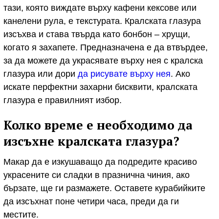
тази, която виждате върху кафени кексове или
канелени рула, е текстурата. Кралската глазура
изсъхва и става твърда като бонбон – хрущи,
когато я захапете. Предназначена е да втвърдее,
за да можете да украсявате върху нея с кралска
глазура или дори
да рисувате върху нея
. Ако
искате перфектни захарни бисквити, кралската
глазура е правилният избор.
Колко време е необходимо да
изсъхне кралската глазура?
Макар да е изкушаващо да подредите красиво
украсените си сладки в празнична чиния, ако
бързате, ще ги размажете. Оставете курабийките
да изсъхнат поне четири часа, преди да ги
местите.