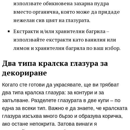
използвате обикновена захарна пудра
вместо органична, която може да придаде
нежелан сив цвят на глазурата.
Екстракти и/или хранителни багрила –
използвайте екстракти като ванилия или
лимон и хранителни багрила по ваш избор.
Два типа кралска глазура за
декориране
Когато сте готови да украсявате, ще ви трябват
два типа кралска глазура: за контури и за
запълване. Разделете глазурата в две купи – по
една за всеки тип. Важно е да знаете, че кралската
глазура изсъхва много бързо и образува коричка,
ако остане непокрита. Затова винаги я