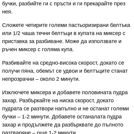
бучки, разбийте ги с пръсти и ги прекарайте през
нея.
Сложете четирите големи пастьоризирани белтъка
или 1/2 чаша течни белтъци в купата на миксер с
приставка за разбиване. Може да използвате и
ръчен миксер с голяма купа.
Разбивайте на средно-висока скорост, докато се
получи пяна, обемът се удвои и белтъците станат
непрозрачни – около 2 минути.
Изключете миксера и добавете половината пудра
захар. Разбъркайте на ниска скорост, докато
пудрата се разтвори напълно и не останат големи
бучки – 1-2 минути. Добавете останалата пудра
захар и продължете да разбърквате до пълното
разтваряне – още 1-2 минути.