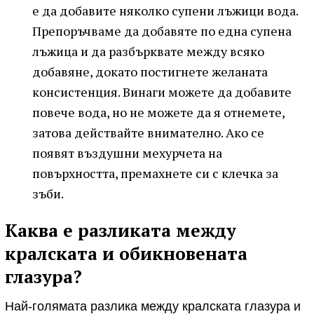
е да добавите няколко супени лъжици вода.
Препоръчваме да добавяте по една супена
лъжица и да разбърквате между всяко
добавяне, докато постигнете желаната
консистенция. Винаги можете да добавите
повече вода, но не можете да я отнемете,
затова действайте внимателно. Ако се
появят въздушни мехурчета на
повърхността, премахнете си с клечка за
зъби.
Каква е разликата между
кралската и обикновената
глазура?
Най-голямата разлика между кралската глазура и