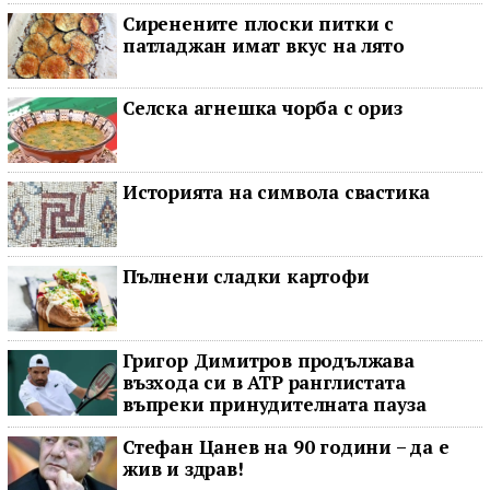
Сиренените плоски питки с
патладжан имат вкус на лято
Селска агнешка чорба с ориз
Историята на символа свастика
Пълнени сладки картофи
Григор Димитров продължава
възхода си в ATP ранглистата
въпреки принудителната пауза
Стефан Цанев на 90 години – да е
жив и здрав!