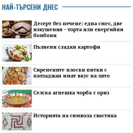
НАЙ-ТЪРСЕНИ ДНЕС
Десерт без печене: една смес, две
изкушения – торта или енергийни
бонбони
Пълнени сладки картофи
Сиренените плоски питки с
патладжан имат вкус на лято
Селска агнешка чорба с ориз
Историята на символа свастика