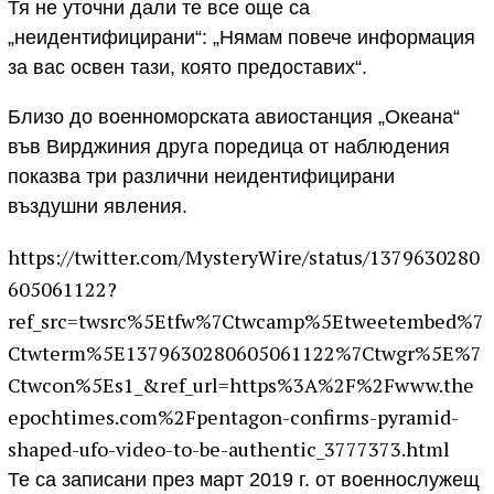
Тя не уточни дали те все още са
„неидентифицирани“: „Нямам повече информация
за вас освен тази, която предоставих“.
Близо до военноморската авиостанция „Океана“
във Вирджиния друга поредица от наблюдения
показва три различни неидентифицирани
въздушни явления.
https://twitter.com/MysteryWire/status/1379630280
605061122?
ref_src=twsrc%5Etfw%7Ctwcamp%5Etweetembed%7
Ctwterm%5E1379630280605061122%7Ctwgr%5E%7
Ctwcon%5Es1_&ref_url=https%3A%2F%2Fwww.the
epochtimes.com%2Fpentagon-confirms-pyramid-
shaped-ufo-video-to-be-authentic_3777373.html
Те са записани през март 2019 г. от военнослужещ