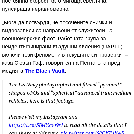
постоянна скорост като мигаща светлина,
пулсираща неравномерно.
„Мога да потвърдя, че посочените снимки и
видеозаписи са направени от служители на
военноморския флот. Работната група за
неидентифицирани въздушни явления (UAPTF)
включи тези феномени в текущите си проверки“ –
каза Сюзън Гоф, говорител на Пентагона пред
медията
Тhe Black Vault
.
The US Navy photographed and filmed “pyramid”
shaped UFOs and “spherical” advanced transmedium
vehicles; here is that footage.
Please visit my Instagram and
https://t.co/5JMYxoo9sI
to read all the details that I
can share at this time.
pic.twitter.com/58CXZ1ljAF