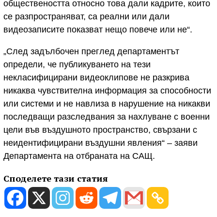
обществеността относно това дали кадрите, които
се разпространяват, са реални или дали
видеозаписите показват нещо повече или не“.
„След задълбочен преглед департаментът
определи, че публикуването на тези
некласифицирани видеоклипове не разкрива
никаква чувствителнa информация за способности
или системи и не навлиза в нарушение на никакви
последващи разследвания за нахлуване с военни
цели във въздушното пространство, свързани с
неидентифицирани въздушни явления“ – заяви
Департамента на отбраната на САЩ.
Споделете тази статия