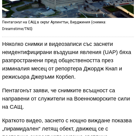
Пентагонът на САЩ в окръг Арлингтън, Вирджиния (снимка:
Dreamstime/TNS)
Няколко снимки и видеозаписи със заснети
неидентифицирани въздушни явления (UAP) бяха
разпространени пред обществеността през
изминалия месец от репортера Джордж Кнап и
режисьора Джеръми Корбел.
Пентагонът заяви, че снимките всъщност са
направени от служители на Военноморските сили
на САЩ.
Краткото видео, заснето с нощно виждане показва
„пирамидален“ летящ обект, движещ се с