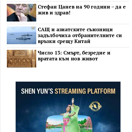
Стефан Цанев на 90 години – да е
жив и здрав!
САЩ и азиатските съюзници
задълбочиха отбранителните си
връзки срещу Китай
Число 13: Смърт, безредие и
вратата към нов живот