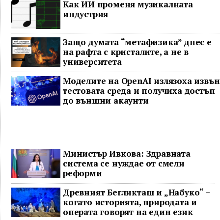
Как ИИ променя музикалната
индустрия
Защо думата “метафизика” днес е
на рафта с кристалите, а не в
университета
Моделите на OpenAI излязоха извън
тестовата среда и получиха достъп
до външни акаунти
Министър Ивкова: Здравната
система се нуждае от смели
реформи
Древният Бегликташ и „Набуко“ –
когато историята, природата и
операта говорят на един език