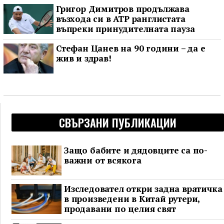
Григор Димитров продължава
възхода си в ATP ранглистата
въпреки принудителната пауза
Стефан Цанев на 90 години – да е
жив и здрав!
СВЪРЗАНИ ПУБЛИКАЦИИ
Защо бабите и дядовците са по-
важни от всякога
Изследовател откри задна вратичка
в произведени в Китай рутери,
продавани по целия свят