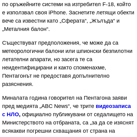
по оръжейните системи на изтребител F-18, който
е използвал своя iPhone. Заснетите летящи обекти
вече са известни като „Сферата“, „Жълъда“ и
„Металния балон“.
Съществуват предположения, че може да са
метеорологични балони или шпионски безпилотни
летателни апарати, но засега те са
неидентифицирани и както споменахме,
Пентагонът не предоставя допълнително
разяснения.
Миналата година говорител на Пентагона заяви
пред медията „ABC News“, че трите
видеозаписа
с НЛО
,
официално публикувани от седалището на
Министерството на отбраната, са „за да се изяснят
всякакви погрешни схващания от страна на