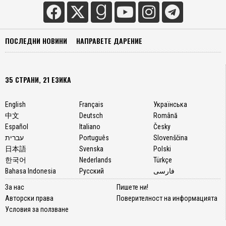
ПОСЛЕДНИ НОВИНИ
НАПРАВЕТЕ ДАРЕНИЕ
35 СТРАНИ, 21 ЕЗИКА
English
Français
Українська
中文
Deutsch
Română
Español
Italiano
Česky
עברית
Português
Slovenščina
日本語
Svenska
Polski
한국어
Nederlands
Türkçe
Bahasa Indonesia
Русский
فارسی
За нас
Пишете ни!
Авторски права
Поверителност на информацията
Условия за ползване