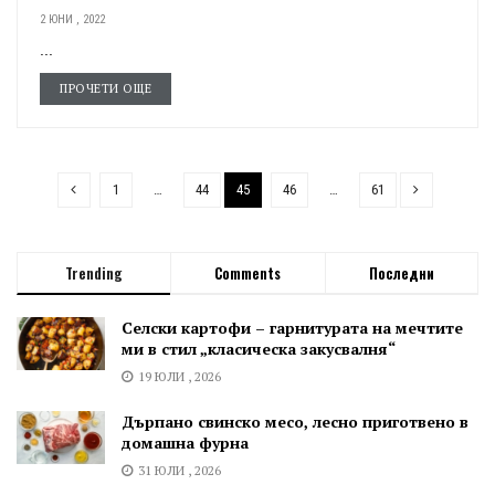
2 ЮНИ , 2022
...
ПРОЧЕТИ ОЩЕ
1
…
44
45
46
…
61
Trending
Comments
Последни
Селски картофи – гарнитурата на мечтите
ми в стил „класическа закусвалня“
19 ЮЛИ , 2026
Дърпано свинско месо, лесно приготвено в
домашна фурна
31 ЮЛИ , 2026