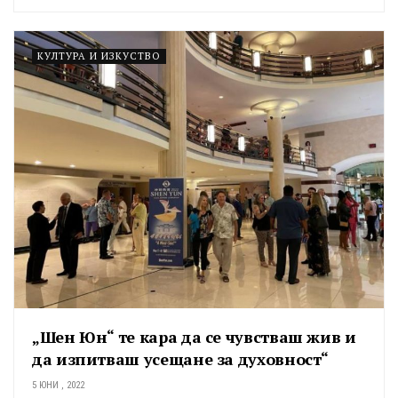
КУЛТУРА И ИЗКУСТВО
„Шен Юн“ те кара да се чувстваш жив и
да изпитваш усещане за духовност“
5 ЮНИ , 2022