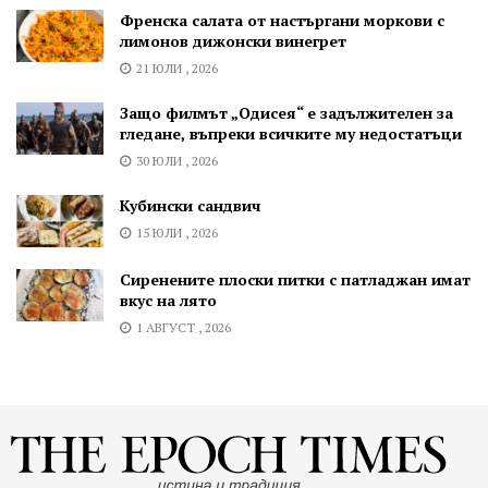
Френска салата от настъргани моркови с
лимонов дижонски винегрет
21 ЮЛИ , 2026
Защо филмът „Одисея“ е задължителен за
гледане, въпреки всичките му недостатъци
30 ЮЛИ , 2026
Кубински сандвич
15 ЮЛИ , 2026
Сиренените плоски питки с патладжан имат
вкус на лято
1 АВГУСТ , 2026