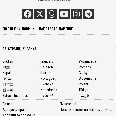
ПОСЛЕДНИ НОВИНИ
НАПРАВЕТЕ ДАРЕНИЕ
35 СТРАНИ, 21 ЕЗИКА
English
Français
Українська
中文
Deutsch
Română
Español
Italiano
Česky
עברית
Português
Slovenščina
日本語
Svenska
Polski
한국어
Nederlands
Türkçe
Bahasa Indonesia
Русский
فارسی
За нас
Пишете ни!
Авторски права
Поверителност на информацията
Условия за ползване