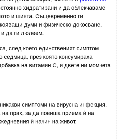
постоянно хидратирани и да облекчаваме
лото и шията. Същевременно ги
кояващи думи и физическо докосване,
 и да ги люлеем.
са, след което единственият симптом
о седмица, през която консумираха
обавка на витамин С, и двете ни момчета
 никакви симптоми на вирусна инфекция.
 на прах, за да повиша приема ѝ на
ежедневния ѝ начин на живот.