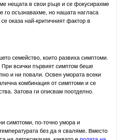
ме нещата в свои ръце и се фокусирахме
е го осъзнавахме, но нашата нагласа
а се оказа най-критичният фактор в
шето семейство, които развиха симптоми.
. При всички първият симптом беше
апно и ни повали. Освен умората всеки
злична комбинация от симптоми и се
тва. Затова ги описвам поотделно.
и симптоми, по-точно умора и
температурата без да я сваляме. Вместо
са на детоксикация, каквато е
ролята на