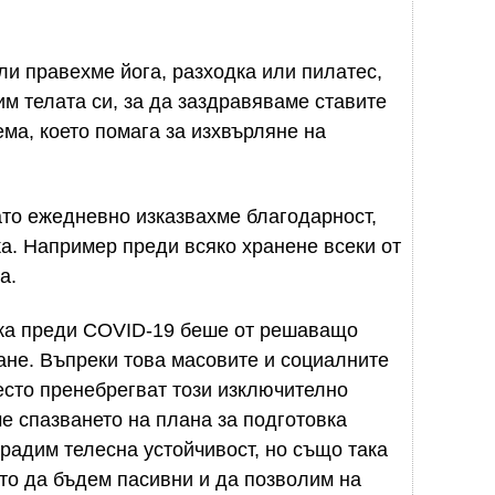
и правехме йога, разходка или пилатес,
м телата си, за да заздравяваме ставите
ма, което помага за изхвърляне на
ато ежедневно изказвахме благодарност,
а. Например преди всяко хранене всеки от
а.
вка преди COVID-19 беше от решаващо
ане. Въпреки това масовите и социалните
често пренебрегват този изключително
е спазването на плана за подготовка
радим телесна устойчивост, но също така
то да бъдем пасивни и да позволим на