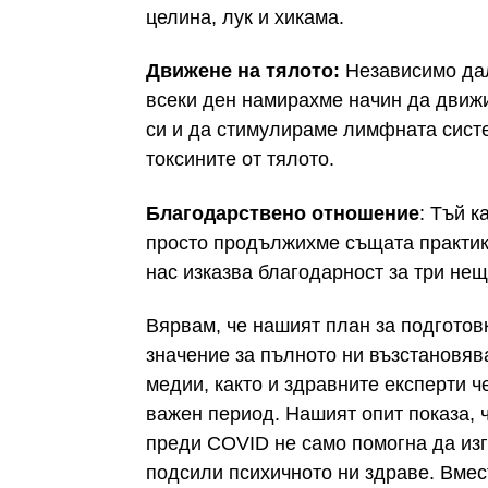
целина, лук и хикама.
Движене на тялото:
Независимо дал
всеки ден намирахме начин да движи
си и да стимулираме лимфната систе
токсините от тялото.
Благодарствено отношение
: Тъй к
просто продължихме същата практик
нас изказва благодарност за три нещ
Вярвам, че нашият план за подгото
значение за пълното ни възстановяв
медии, както и здравните експерти 
важен период. Нашият опит показа, ч
преди COVID не само помогна да изг
подсили психичното ни здраве. Вмес