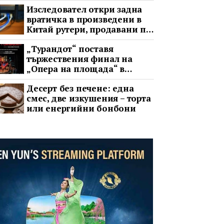
Изследовател откри задна
вратичка в произведени в
Китай рутери, продавани по
целия свят
„Турандот“ поставя
тържествения финал на
„Опера на площада“ в
София
Десерт без печене: една
смес, две изкушения – торта
или енергийни бонбони