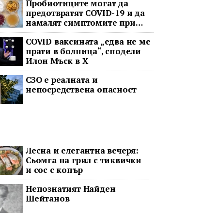
Пробиотиците могат да
предотвратят COVID-19 и да
намалят симптомите при
неваксинирани
COVID ваксината „едва не ме
прати в болница“, сподели
Илон Мъск в Х
СЗО е реалната и
непосредствена опасност
Лесна и елегантна вечеря:
Сьомга на грил с тиквички
и сос с копър
Непознатият Найден
Шейтанов