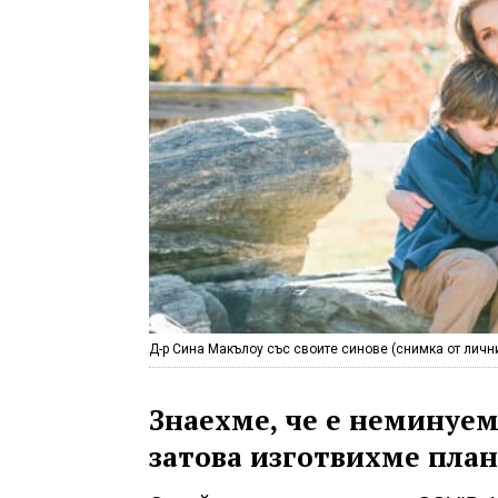
Д-р Сина Макълоу със своите синове (снимка от личн
Знаехме, че е неминуемо
затова изготвихме план