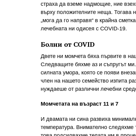
страха да вземе надмощие, ние взех
върху положителните неща. Тогава н
„мога да го направя“ в крайна сметк
лечебната ни одисея с COVID-19.
Болни от COVID
Двете ни момчета бяха първите в на
Следващите бяхме аз и съпругът ми
силната умора, която се появи внез
член на нашето семейство изпита ра
нуждаеше от различни лечебни средс
Момчетата на възраст 11 и 7
И двамата ни сина развиха минималн
температура. Внимателно следяхме 
това подсилвахме телата им в проце