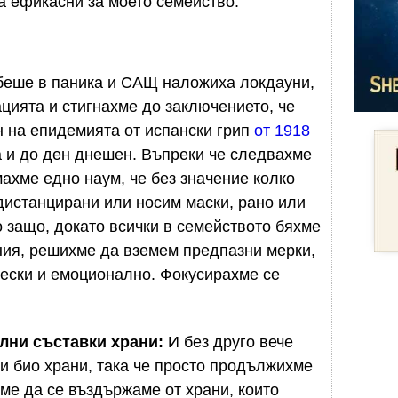
а ефикасни за моето семейство.
т беше в паника и САЩ наложиха локдауни,
ацията и стигнахме до заключението, че
 на епидемията от испански грип
от 1918
 и до ден днешен. Въпреки че следвахме
махме едно наум, че без значение колко
дистанцирани или носим маски, рано или
о защо, докато всички в семейството бяхме
ния, решихме да вземем предпазни мерки,
чески и емоционално. Фокусирахме се
лни съставки храни:
И без друго вече
 био храни, така че просто продължихме
ме да се въздържаме от храни, които