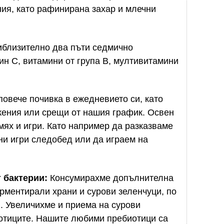
ия, като рафинирана захар и млечни
близително два пъти седмично
н С, витамини от група В, мултивитамини
овече почивка в ежедневието си, като
ения или срещи от нашия график. Освен
ях и игри. Като например да разказваме
ни игри следобед или да играем на
 бактерии:
Консумирахме допълнителна
рментирали храни и сурови зеленчуци, по
. Увеличихме и приема на сурови
иотиците. Нашите любими пребиотици са