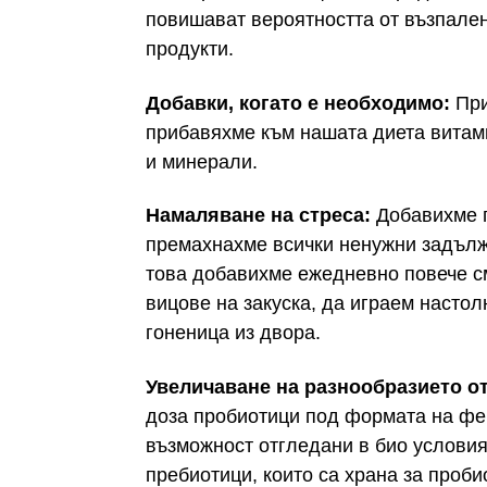
повишават вероятността от възпален
продукти.
Добавки, когато е необходимо:
При
прибавяхме към нашата диета витами
и минерали.
Намаляване на стреса:
Добавихме п
премахнахме всички ненужни задълж
това добавихме ежедневно повече см
вицове на закуска, да играем настол
гоненица из двора.
Увеличаване на разнообразието от
доза пробиотици под формата на фе
възможност отгледани в био условия
пребиотици, които са храна за проб