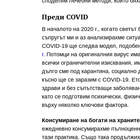
споделям лечебни методи, които бях
Преди COVID
В началото на 2020 г., когато светъ
съпругът ми и аз анализирахме ситу
COVID-19 ще следва модел, подобен
г.
Потомци на оригиналния вирус има
всички ограничителни изисквания, и
дълго сме под карантина, социално 
късно ще се заразим с COVID-19. Ет
здрави и без съпътстващи заболява
като се подготвим психически, физи
върху няколко ключови фактора.
Консумиране на богати на храните
ежедневно консумирахме пълноценни
тази практика. Също така продължих