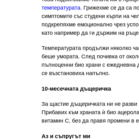
температурата
. Грижехме се да са 
симптомите със студени кърпи на че
подкрепяхме емоционално чрез успо
като например да ги държим на ръце
Температурата продължи няколко ча
беше умората. След почивка от окол
пълноценни био храни с ежедневна д
се възстановиха напълно.
10-месечната дъщеричка
За щастие дъщеричката ни не разви
Прибавих към храната ѝ био ацерола
витамин С, без да правя промени в 
Аз и съпругът ми