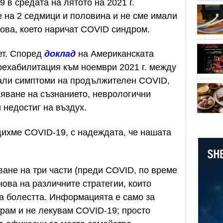
 в средата на лятото на 2021 г.
 на 2 седмици и половина и не сме имали
ова, което наричат COVID синдром.
ет. Според
доклад
на Американската
рехабилитация към ноември 2021 г. между
тали симптоми на продължителен COVID,
ляване на съзнанието, неврологични
 недостиг на въздух.
дихме COVID-19, с надеждата, че нашата
ане на три части (преди COVID, по време
нова на различните стратегии, които
а болестта. Информацията е само за
рам и не лекувам COVID-19; просто