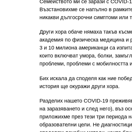
Семейството ми се зарази с COVID-19
Възстановихме се напълно в рамките
никакви дългосрочни симптоми или т
Други хора обаче нямаха такъв късм
академия по физическа медицина и 
3 и 10 милиона американци са изпи
които включват умора, болки, замъг
проблеми, проблеми с мобилността и
Бих искала да споделя как ние побе
история ще окуражи други хора.
Разделих нашето COVID-19 преживяв
на заразяването и след него), въз ос
приложихме през тези три периода н
образователни цели. Не диагностици