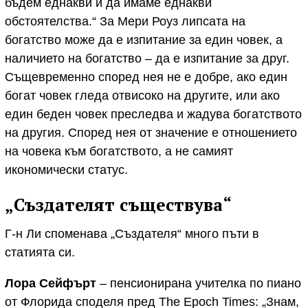
бъдем еднакви и да имаме еднакви
обстоятелства.“ За Мери Роуз липсата на
богатство може да е изпитание за един човек, а
наличието на богатство – да е изпитание за друг.
Същевременно според нея не е добре, ако един
богат човек гледа отвисоко на другите, или ако
един беден човек преследва и жадува богатството
на другия. Според нея от значение е отношението
на човека към богатството, а не самият
икономически статус.
„Създателят съществува“
Г-н Ли споменава „Създателя“ много пъти в
статията си.
Лора Сейфърт
– пенсионирана учителка по пиано
от Флорида споделя пред The Epoch Times: „Знам,