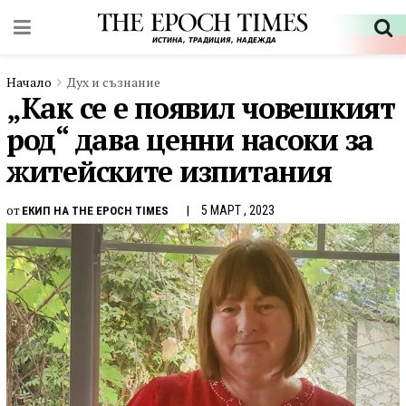
Начало
Дух и съзнание
„Как се е появил човешкият
род“ дава ценни насоки за
житейските изпитания
от
5 МАРТ , 2023
ЕКИП НА THE EPOCH TIMES