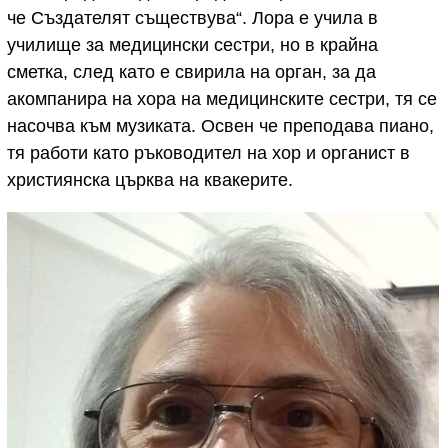
че Създателят съществува“. Лора е учила в
училище за медицински сестри, но в крайна
сметка, след като е свирила на орган, за да
акомпанира на хора на медицинските сестри, тя се
насочва към музиката. Освен че преподава пиано,
тя работи като ръководител на хор и органист в
християнска църква на квакерите.