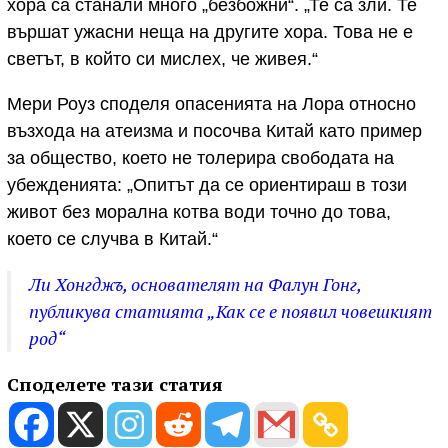
хора са станали много „безбожни“. „Те са зли. Те
вършат ужасни неща на другите хора. Това не е
светът, в който си мислех, че живея.“
Мери Роуз споделя опасенията на Лора относно
възхода на атеизма и посочва Китай като пример
за общество, което не толерира свободата на
убежденията: „Опитът да се ориентираш в този
живот без морална котва води точно до това,
което се случва в Китай.“
Ли Хонгджъ, основателят на Фалун Гонг,
публикува статията „Как се е появил човешкият
род“
Споделете тази статия