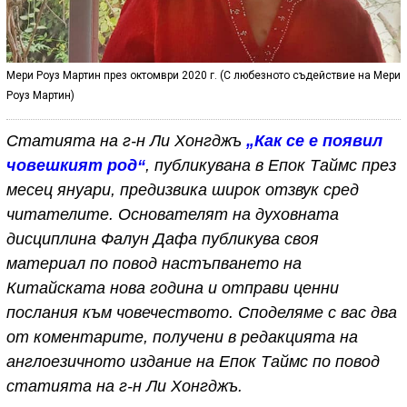
Мери Роуз Мартин през октомври 2020 г. (С любезното съдействие на Мери
Роуз Мартин)
Статията на г-н Ли Хонгджъ
„Как се е появил
човешкият род“
, публикувана в Епок Таймс през
месец януари, предизвика широк отзвук сред
читателите. Основателят на духовната
дисциплина Фалун Дафа публикува своя
материал по повод настъпването на
Китайската нова година и отправи ценни
послания към човечеството. Споделяме с вас два
от коментарите, получени в редакцията на
англоезичното издание на Епок Таймс по повод
статията на г-н Ли Хонгджъ.