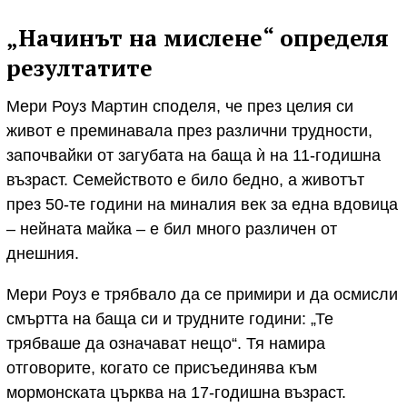
„Начинът на мислене“ определя
резултатите
Мери Роуз Мартин споделя, че през целия си
живот е преминавала през различни трудности,
започвайки от загубата на баща ѝ на 11-годишна
възраст. Семейството е било бедно, а животът
през 50-те години на миналия век за една вдовица
– нейната майка – е бил много различен от
днешния.
Мери Роуз е трябвало да се примири и да осмисли
смъртта на баща си и трудните години: „Те
трябваше да означават нещо“. Тя намира
отговорите, когато се присъединява към
мормонската църква на 17-годишна възраст.