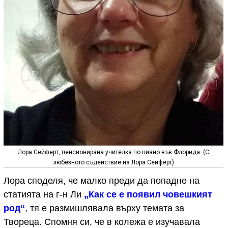
Лора Сейферт, пенсионирана учителка по пиано във Флорида. (С
любезното съдействие на Лора Сейферт)
Лора споделя, че малко преди да попадне на
статията на г-н Ли
„Как се е появил човешкият
род“
, тя е размишлявала върху темата за
Твореца. Спомня си, че в колежа е изучавала