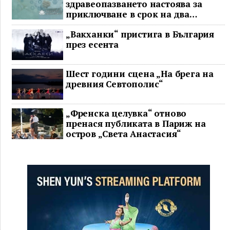
здравеопазването настоява за
приключване в срок на два
ключови строителни проекта
„Вакханки“ пристига в България
през есента
Шест години сцена „На брега на
древния Севтополис“
„Френска целувка“ отново
пренася публиката в Париж на
остров „Света Анастасия“