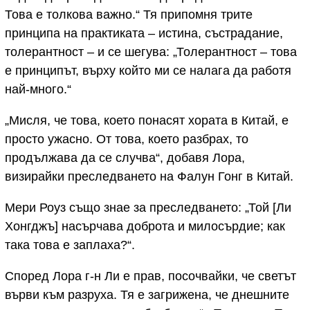
Това е толкова важно.“ Тя припомня трите
принципа на практиката – истина, състрадание,
толерантност – и се шегува: „Толерантност – това
е принципът, върху който ми се налага да работя
най-много.“
„Мисля, че това, което понасят хората в Китай, е
просто ужасно. От това, което разбрах, то
продължава да се случва“, добавя Лора,
визирайки преследването на Фалун Гонг в Китай.
Мери Роуз
също знае за преследването: „Той [Ли
Хонгджъ] насърчава доброта и милосърдие; как
така това е заплаха?“.
Според Лора г-н Ли е прав, посочвайки, че светът
върви към разруха. Тя е загрижена, че днешните