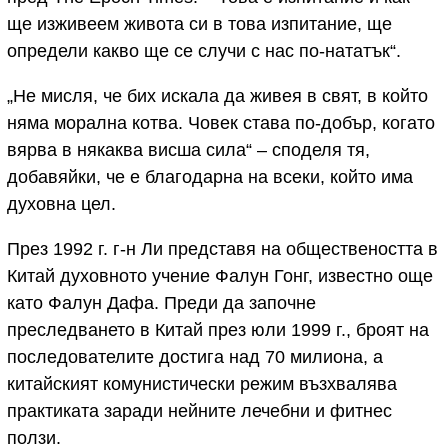
ще изживеем живота си в това изпитание, ще
определи какво ще се случи с нас по-нататък“.
„Не мисля, че бих искала да живея в свят, в който
няма морална котва. Човек става по-добър, когато
вярва в някаква висша сила“ – споделя тя,
добавяйки, че е благодарна на всеки, който има
духовна цел.
През 1992 г. г-н Ли представя на обществеността в
Китай духовното учение Фалун Гонг, известно още
като Фалун Дафа. Преди да започне
преследването в Китай през юли 1999 г., броят на
последователите достига над 70 милиона, а
китайският комунистически режим възхвалява
практиката заради нейните лечебни и фитнес
ползи.