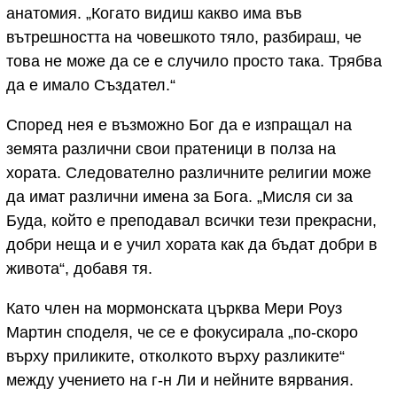
анатомия. „Когато видиш какво има във
вътрешността на човешкото тяло, разбираш, че
това не може да се е случило просто така. Трябва
да е имало Създател.“
Според нея е възможно Бог да е изпращал на
земята различни свои пратеници в полза на
хората. Следователно различните религии може
да имат различни имена за Бога. „Мисля си за
Буда, който е преподавал всички тези прекрасни,
добри неща и е учил хората как да бъдат добри в
живота“, добавя тя.
Като член на мормонската църква Мери Роуз
Мартин споделя, че се е фокусирала „по-скоро
върху приликите, отколкото върху разликите“
между учението на г-н Ли и нейните вярвания.