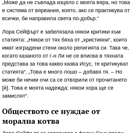
„Може да не съвпада изцяло с моята вяра, но това
е система от вярвания, която, ако се практикува от
всички, би направила света по-добър.“
Лора Сейфърт е забелязала някои критики към
статията: „Някои от тях бяха от „християни“, които
имат изградени стени около религията си. Така че,
когато казаното от г-н Ли не се вписва в тяхната
представа за това какво казва Исус, те критикуват
статията“. „Това е много лошо – добавя тя. – Но
може би нечии очи са се отворили от прочитането
[ѝ]. Това е моята надежда; някои хора ще се
замислят“.
Обществото се нуждае от
морална котва