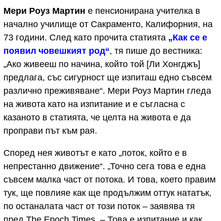
Мери Роуз Мартин
е пенсионирана учителка в
начално училище от Сакраменто, Калифорния, на
73 години. След като прочита статията
„Как се е
появил човешкият род“
, тя пише до вестника:
„Ако живееш по начина, който той [Ли Хонгджъ]
предлага, със сигурност ще изпиташ едно съвсем
различно преживяване“. Мери Роуз Мартин гледа
на живота като на изпитание и е съгласна с
казаното в статията, че целта на живота е да
проправи път към рая.
Според нея животът е като „поток, който е в
непрестанно движение“. „Точно сега това е една
съвсем малка част от потока. И това, което правим
тук, ще повлияе как ще продължим оттук нататък,
по останалата част от този поток – заявява тя
пред The Epoch Times. – Това е изпитание и как