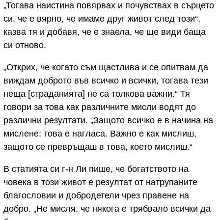
„Тогава наистина повярвах и почувствах в сърцето
си, че е вярно, че имаме друг живот след този“,
казва тя и добавя, че е знаела, че ще види баща
си отново.
„Открих, че когато съм щастлива и се опитвам да
виждам доброто във всичко и всички, тогава тези
неща [страданията] не са толкова важни.“ Тя
говори за това как различните мисли водят до
различни резултати. „Защото всичко е в начина на
мислене; това е нагласа. Важно е как мислиш,
защото се превръщаш в това, което мислиш.“
В статията си г-н Ли пише, че богатството на
човека в този живот е резултат от натрупаните
благословии и добродетели чрез правене на
добро. „Не мисля, че някога е трябвало всички да