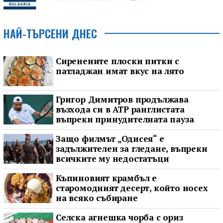
НАЙ-ТЪРСЕНИ ДНЕС
Сиренените плоски питки с
патладжан имат вкус на лято
Григор Димитров продължава
възхода си в ATP ранглистата
въпреки принудителната пауза
Защо филмът „Одисея“ е
задължителен за гледане, въпреки
всичките му недостатъци
Къпиновият крамбъл е
старомодният десерт, който носех
на всяко събиране
Селска агнешка чорба с ориз