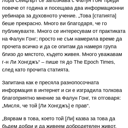
Лора Сейфърт се запознава с Фалун Гонг преди
повече от година и посещава два информационни
уебинара за духовното учение. „Това [статията]
беше прекрасно. Много ви благодаря, че го
публикувахте. Много се интересувам от практиката
на Фалун Гонг; просто не съм намерила време да
прочета всичко и да се опитам да намеря група
близо до мястото, където живея. Много уважавам
г-н Ли Хонгджъ“ – пише тя до The Epoch Times,
след като прочита статията.
Запитана как е пресяла разнопосочната
информация в интернет и си е изградила толкова
благоприятно мнение за Фалун Гонг, тя отговаря:
„Мисля, че той [Ли Хонгджъ] е прав“.
„Вярвам в това, което той [Ли] казва за това да
бъдем добри и да живеем добродетелен живот.