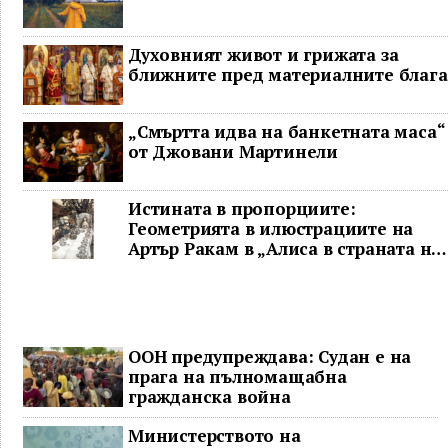
Духовният живот и грижата за
ближните пред материалните блага
„Смъртта идва на банкетната маса“
от Джовани Мартинели
Истината в пропорциите:
Геометрията в илюстрациите на
Артър Ракам в „Алиса в страната на
чудесата“ и творчеството му
ООН предупреждава: Судан е на
прага на пълномащабна
гражданска война
Министерството на