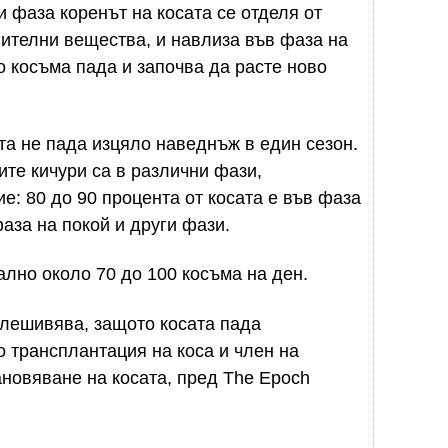
 фаза коренът на косата се отделя от
ителни вещества, и навлиза във фаза на
о косъма пада и започва да расте ново
та не пада изцяло наведнъж в един сезон.
ите кичури са в различни фази,
: 80 до 90 процента от косата е във фаза
фаза на покой и други фази.
ално около 70 до 100 косъма на ден.
оплешивява, защото косата пада
по трансплантация на коса и член на
новяване на косата, пред The Epoch