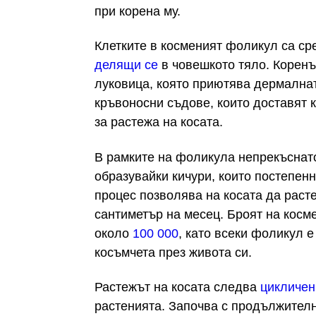
при корена му.
Клетките в косменият фоликул са ср
делящи се
в човешкото тяло. Коренъ
луковица, която приютява дермалнат
кръвоносни съдове, които доставят 
за растежа на косата.
В рамките на фоликула непрекъснато
образувайки кичури, които постепенн
процес позволява на косата да расте
сантиметър на месец. Броят на кос
около
100 000
, като всеки фоликул 
косъмчета през живота си.
Растежът на косата следва
цикличен
растенията. Започва с продължител