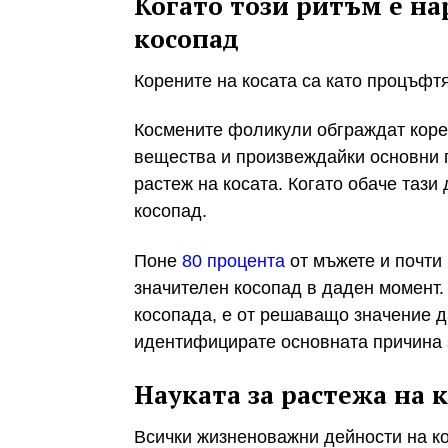
Когато този ритъм е на
косопад
Корените на косата са като процъфт
Космените фоликули обграждат коре
вещества и произвеждайки основни 
растеж на косата. Когато обаче тази
косопад.
Поне
80 процента
от мъжете и почти
значителен косопад в даден момент.
косопада, е от решаващо значение да
идентифицирате основната причина з
Науката за растежа на 
Всички жизненоважни дейности на к