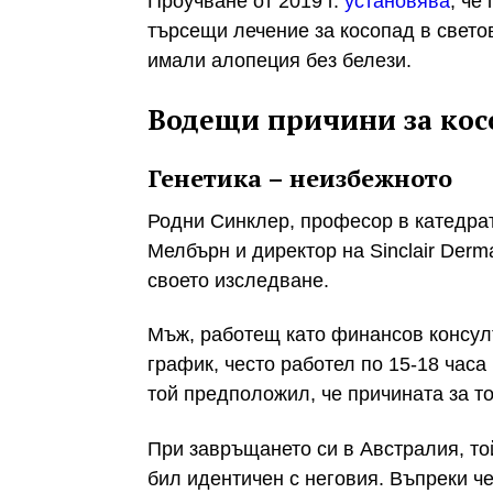
Проучване от 2019 г.
установява
, че
търсещи лечение за косопад в свето
имали алопеция без белези.
Водещи причини за кос
Генетика – неизбежното
Родни Синклер, професор в катедрат
Мелбърн и директор на Sinclair Derm
своето изследване.
Мъж, работещ като финансов консул
график, често работел по 15-18 часа 
той предположил, че причината за то
При завръщането си в Австралия, то
бил идентичен с неговия. Въпреки ч