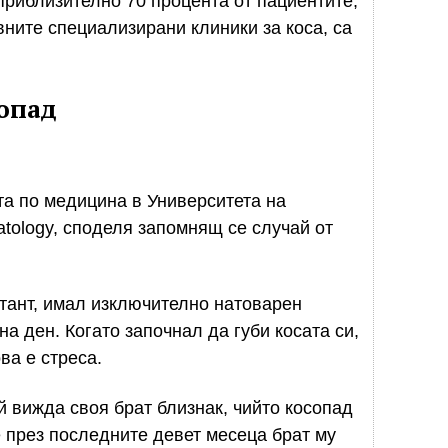
 приблизително 70 процента от пациентите,
вните специализирани клиники за коса, са
опад
а по медицина в Университета на
atology, споделя запомнящ се случай от
тант, имал изключително натоварен
на ден. Когато започнал да губи косата си,
ва е стреса.
й вижда своя брат близнак, чийто косопад
е през последните девет месеца брат му