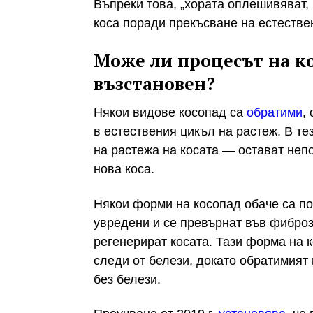
Въпреки това, „хората оплешивяват, 
коса поради прекъсване на естествен
Може ли процесът на ко
възстановен?
Някои видове косопад са
обратими
,
в естествения цикъл на растеж. В т
на растежа на косата — остават неп
нова коса.
Някои форми на косопад обаче са по
увредени и се превърнат във фиброзн
регенерират косата. Тази форма на 
следи от белези, докато обратимият
без белези.