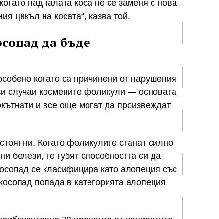
когато падналата коса не се заменя с нова
ия цикъл на косата“, казва той.
сопад да бъде
 особено когато са причинени от нарушения
ези случаи космените фоликули — основата
окътнати и все още могат да произвеждат
стоянни. Когато фоликулите станат силно
и белези, те губят способността си да
косопад се класифицира като алопеция със
 косопад попада в категорията алопеция