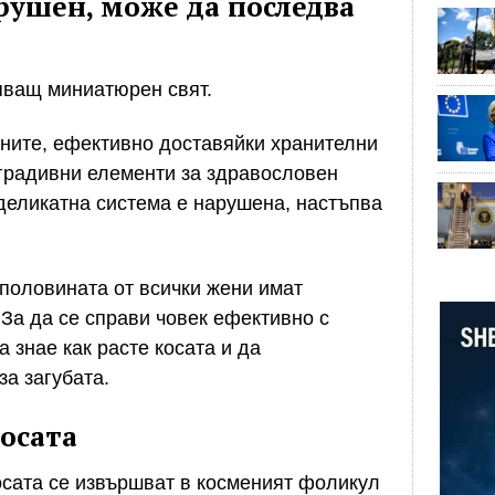
рушен, може да последва
яващ миниатюрен свят.
ните, ефективно доставяйки хранителни
градивни елементи за здравословен
 деликатна система е нарушена, настъпва
 половината от всички жени имат
 За да се справи човек ефективно с
 знае как расте косата и да
а загубата.
косата
осата се извършват в косменият фоликул