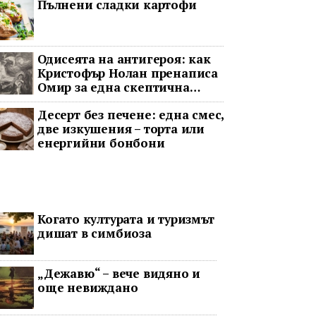
Пълнени сладки картофи
Одисеята на антигероя: как
Кристофър Нолан пренаписа
Омир за една скептична
епоха
Десерт без печене: една смес,
две изкушения – торта или
енергийни бонбони
Когато културата и туризмът
дишат в симбиоза
„Дежавю“ – вече видяно и
още невиждано