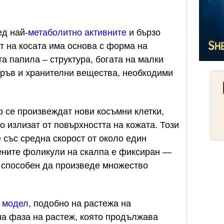
ед най-
метаболитно активните
и бързо
т на косата има основа с форма на
а папила – структура, богата на малки
кръв и хранителни вещества, необходими
 се произвеждат нови косъмни клетки,
о излизат от повърхността на кожата. Този
 със средна скорост от около един
мените фоликули на скалпа е фиксиран —
е способен да произведе множество
 модел
, подобно на растежа на
на фаза на растеж, която продължава