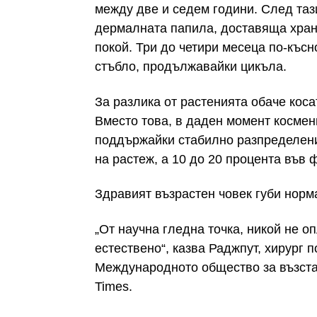
между две и седем години. След тази
дермалната папила, доставяща хран
покой. Три до четири месеца по-късн
стъбло, продължавайки цикъла.
За разлика от растенията обаче коса
Вместо това, в даден момент космен
поддържайки стабилно разпределение
на растеж, а 10 до 20 процента във 
Здравият възрастен човек губи норм
„От научна гледна точка, никой не 
естествено“, казва Раджпут, хирург 
Международното общество за възста
Times.