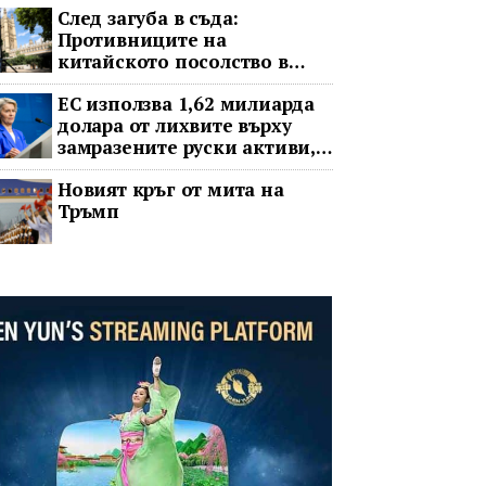
След загуба в съда:
Противниците на
китайското посолство в
Лондон обжалват
ЕС използва 1,62 милиарда
долара от лихвите върху
замразените руски активи,
за да подкрепи Украйна
Новият кръг от мита на
Тръмп