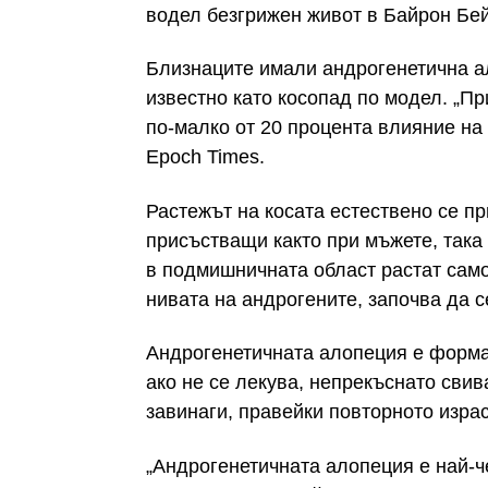
водел безгрижен живот в Байрон Бей
Близнаците имали андрогенетична а
известно като косопад по модел. „Пр
по-малко от 20 процента влияние на
Epoch Times.
Растежът на косата естествено се п
присъстващи както при мъжете, така
в подмишничната област растат само
нивата на андрогените, започва да с
Андрогенетичната алопеция е форма 
ако не се лекува, непрекъснато сви
завинаги, правейки повторното изра
„Андрогенетичната алопеция е най-ч