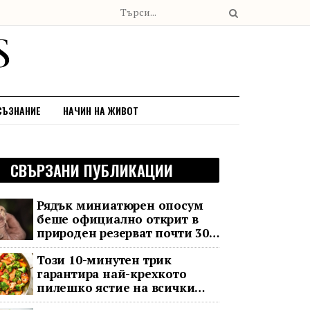
СЪЗНАНИЕ
НАЧИН НА ЖИВОТ
СВЪРЗАНИ ПУБЛИКАЦИИ
Рядък миниатюрен опосум
беше официално открит в
природен резерват почти 30
години след последното му
Този 10-минутен трик
наблюдение
гарантира най-крехкото
пилешко ястие на всички
времена