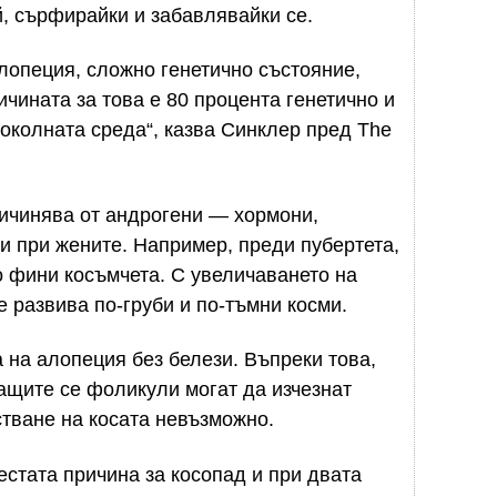
, сърфирайки и забавлявайки се.
лопеция, сложно генетично състояние,
ичината за това е 80 процента генетично и
 околната среда“, казва Синклер пред The
ричинява от андрогени — хормони,
 и при жените. Например, преди пубертета,
 фини косъмчета. С увеличаването на
е развива по-груби и по-тъмни косми.
на алопеция без белези. Въпреки това,
ващите се фоликули могат да изчезнат
стване на косата невъзможно.
естата причина за косопад и при двата