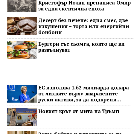
Кристофър Нолан пренаписа Омир
за една скептична епоха
Десерт без печене: една смес, две
изкушения – торта или енергийни
бонбони
Бургери със сьомга, които ще ви
развълнуват
ЕС използва 1,62 милиарда долара
от лихвите върху замразените
руски активи, за да подкрепи
Украйна
Новият кръг от мита на Тръмп