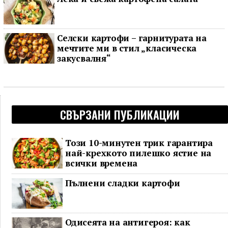
Селски картофи – гарнитурата на
мечтите ми в стил „класическа
закусвалня“
СВЪРЗАНИ ПУБЛИКАЦИИ
Този 10-минутен трик гарантира
най-крехкото пилешко ястие на
всички времена
Пълнени сладки картофи
Одисеята на антигероя: как