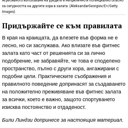
Агресивното използване на уредите е неприлично и потенциално опасно
за сигурността на другите хора в залата. (AleksandarGeorgiev/E+/Getty
Images)
Придържайте се към правилата
В края на краищата, да влезете във форма не е
лесно, но си заслужава. Ако влизате във фитнес
залата като част от решенията си за лично
подобрение, не забравяйте, че това е споделено
пространство, пълно с други хора, ангажирани с
подобни цели. Практическите съображения и
правилното поведение допринасят за създаването
на положително преживяване във фитнес залата
за всички, което е важно, защото спортуването
изисква постоянство и отдаденост.
Били Линдзи допринесе за настоящия материал.