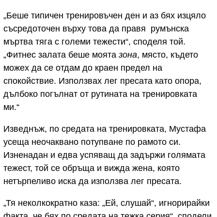
„Беше типичен тренировъчен ден и аз бях изцяло
съсредоточен върху това да правя румънска
мъртва тяга с големи тежести“, споделя той.
„Фитнес залата беше моята
зона
, място, където
можех да се отдам до краен предел на
спокойствие. Използвах лег пресата като опора,
дълбоко погълнат от рутината на тренировката
ми.“
Изведнъж, по средата на тренировката, Мустафа
усеща неочаквано потупване по рамото си.
Изненадан и едва успяващ да задържи голямата
тежест, той се обръща и вижда жена, която
нетърпеливо иска да използва лег пресата.
„Тя неколкократно каза: „Ей, слушай“, игнорирайки
факта, че бях по средата на тежка серия“, сподели