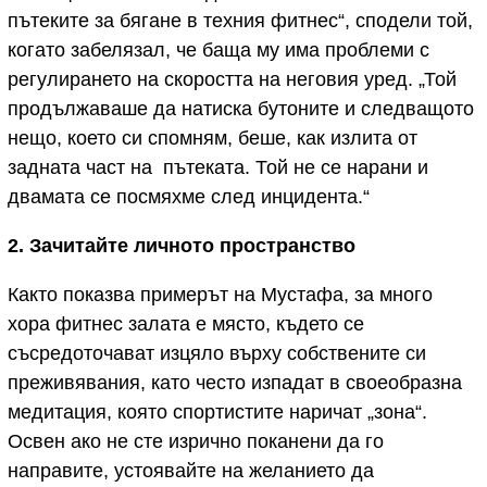
пътеките за бягане в техния фитнес“, сподели той,
когато забелязал, че баща му има проблеми с
регулирането на скоростта на неговия уред. „Той
продължаваше да натиска бутоните и следващото
нещо, което си спомням, беше, как излита от
задната част на пътеката. Той не се нарани и
двамата се посмяхме след инцидента.“
2. Зачитайте личното пространство
Както показва примерът на Мустафа, за много
хора фитнес залата е място, където се
съсредоточават изцяло върху собствените си
преживявания, като често изпадат в своеобразна
медитация, която спортистите наричат „зона“.
Освен ако не сте изрично поканени да го
направите, устоявайте на желанието да