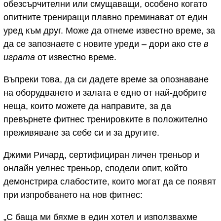
обезсърчителни или смущаващи, особено когато
опитните трениращи плавно преминават от един
уред към друг. Може да отнеме известно време, за
да се запознаете с новите уреди – дори ако сте
в
играта
от известно време.
Въпреки това, да си дадете време за опознаване
на оборудването и залата е едно от най-добрите
неща, които можете да направите, за да
превърнете фитнес тренировките в положително
преживяване за себе си и за другите.
Джими Ричард, сертифициран личен треньор и
онлайн уелнес треньор, сподели опит, който
демонстрира слабостите, които могат да се появят
при изпробването на нов фитнес:
„С баща ми бяхме в един хотел и използвахме