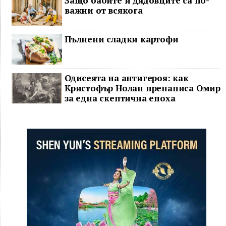
Защо бабите и дядовците са по-
важни от всякога
Пълнени сладки картофи
Одисеята на антигероя: как
Кристофър Нолан пренаписа Омир
за една скептична епоха