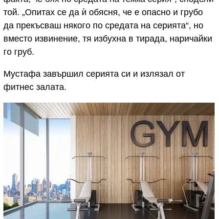
той. „Опитах се да ѝ обясня, че е опасно и грубо
да прекъсваш някого по средата на серията“, но
вместо извинение, тя избухна в тирада, наричайки
го груб.
Мустафа завършил серията си и излязал от
фитнес залата.