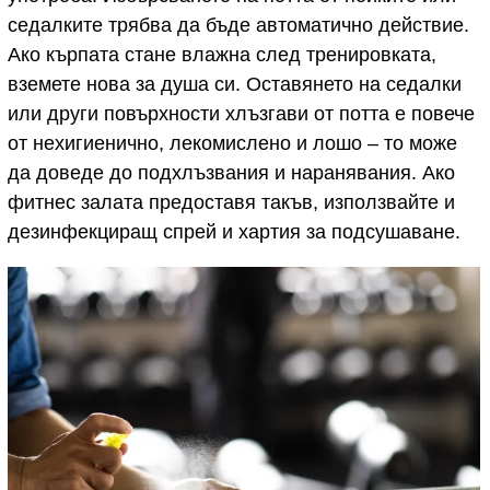
седалките трябва да бъде автоматично действие.
Ако кърпата стане влажна след тренировката,
вземете нова за душа си. Оставянето на седалки
или други повърхности хлъзгави от потта е повече
от нехигиенично, лекомислено и лошо – то може
да доведе до подхлъзвания и наранявания. Ако
фитнес залата предоставя такъв, използвайте и
дезинфекциращ спрей и хартия за подсушаване.