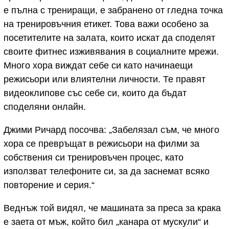
е пълна с трениращи, е забранено от гледна точка
на тренировъчния етикет. Това важи особено за
посетителите на залата, които искат да споделят
своите фитнес изживявания в социалните мрежи.
Много хора виждат себе си като начинаещи
режисьори или влиятелни личности. Те правят
видеоклипове със себе си, които да бъдат
споделяни онлайн.
Джими Ричард посочва: „Забелязал съм, че много
хора се превръщат в режисьори на филми за
собствения си тренировъчен процес, като
използват телефоните си, за да заснемат всяко
повторение и серия.“
Веднъж той видял, че машината за преса за крака
е заета от мъж, който бил „канара от мускули“ и