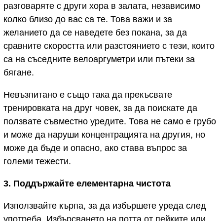
разговаряте с други хора в залата, независимо
колко близо до вас са те. Това важи и за
желанието да се наведете без покана, за да
сравните скоростта или разстоянието с тези, които
са на съседните велоаргуметри или пътеки за
бягане.
Невъзпитано е също така да прекъсвате
тренировката на друг човек, за да поискате да
ползвате съвместно уредите. Това не само е грубо
и може да наруши концентрацията на другия, но
може да бъде и опасно, ако става въпрос за
големи тежести.
3. Поддържайте елементарна чистота
Използвайте кърпа, за да избършете уреда след
употреба. Избърсването на потта от пейките или