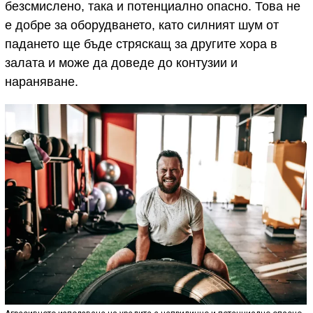
безсмислено, така и потенциално опасно. Това не
е добре за оборудването, като силният шум от
падането ще бъде стряскащ за другите хора в
залата и може да доведе до контузии и
нараняване.