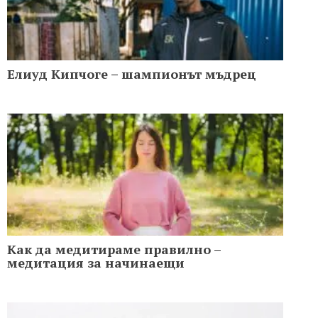
Елиуд Кипчоге – шампионът мъдрец
Как да медитираме правилно –
медитация за начинаещи