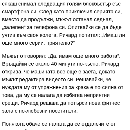
сякаш снимал следващия голям блокбъстър със
смартфона си. След като приключил серията си,
вместо да продължи, мъжът останал седнал,
„залепен“ за телефона си. Опитвайки се да бъде
учтив към своя колега, Ричард попитал: „Имаш ли
още много серии, приятелю?“
Мъжът отговорил: „Да, имам още много работа“.
Връщайки се около 40 минути по-късно, Ричард
открива, че машината все още е заета, докато
мъжът редактира видеото си. Решавайки, че
нуждата му от упражнения за крака е по-силна от
това, да му се налага да избягва неприятни
срещи, Ричард решава да потърси нова фитнес
зала с по-любезни посетители.
Понякога обаче се налага да се отдалечите от