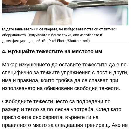
Бъдете внимателни и се уверете, че избърсвате потта си от фитнес
оборудването. Получавате и бонус точки, ако използвате и
дезинфекциращ спрей. (BigPixel Photo/Shutterstock)
4. Връщайте тежестите на мястото им
Макар изкушението да оставите тежестите да е по-
специфично за тежките упражнения с лост и други,
има и правила, които трябва да се спазват при
използването на обикновени свободни тежести.
Свободните тежести често са подредени по
размер и тегло за по-лесна употреба. След като
приключите със серията, върнете ги на
правилното място за следващия трениращ. Ако не