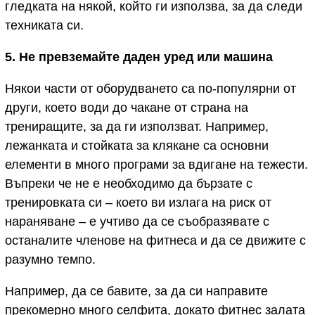
гледката на някой, който ги използва, за да следи
техниката си.
5. Не
превземайте даден уред или машина
Някои части от оборудването са по-популярни от
други, което води до чакане от страна на
трениращите, за да ги използват. Например,
лежанката и стойката за клякане са основни
елементи в много програми за вдигане на тежести.
Въпреки че не е необходимо да бързате с
тренировката си – което ви излага на риск от
нараняване – е учтиво да се съобразявате с
останалите членове на фитнеса и да се движите с
разумно темпо.
Например, да се бавите, за да си направите
прекомерно много селфита, докато фитнес залата