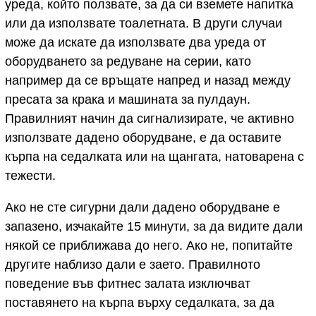
уреда, който ползвате, за да си вземете напитка
или да използвате тоалетната. В други случаи
може да искате да използвате два уреда от
оборудването за редуване на серии, като
например да се връщате напред и назад между
пресата за крака и машината за пулдаун.
Правилният начин да сигнализирате, че активно
използвате дадено оборудване, е да оставите
кърпа на седалката или на щангата, натоварена с
тежести.
Ако не сте сигурни дали дадено оборудване е
запазено, изчакайте 15 минути, за да видите дали
някой се приближава до него. Ако не, попитайте
другите наблизо дали е заето. Правилното
поведение във фитнес залата изключват
поставянето на кърпа върху седалката, за да