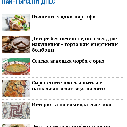
НАЙ-ТЪРСЕНИ ДНЕС
Пълнени сладки картофи
Десерт без печене: една смес, две
изкушения – торта или енергийни
бонбони
Селска агнешка чорба с ориз
Сиренените плоски питки с
патладжан имат вкус на лято
Историята на символа свастика
Лека и свежа картофена салата