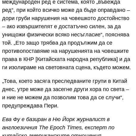
международен ред е система, която „въвежда
ред“, при който всичко може да бъде оправдано –
дори груби нарушения на човешкото достойнство
– ако извършителят е достатъчно силен, за да
унищожи физически всяко несъгласие“, пояснява
той. „Ето защо трябва да продължим да се
противопоставяме на нарушенията на човешките
права в КНР [Китайската народна република] и да
ги изолираме на световната сцена, където можем.
„Това, което засяга преследваните групи в Китай
днес, утре може да засегне други хора по света –
и ние не можем да позволим това да се случи“,
предупреждава Пери.
Ева Фу е базиран в Ню Йорк журналист в
англоезичния The Epoch Times, експерт по
китайско-американските отношения,