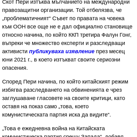
Скот Пери изтъква мълчанието на международни
правозащитни организации. Той отбелязва, че
„проблематичният“ Съвет по правата на човека
към ООН все още не е дал официално становище
относно начина, по който ККП третира Фалун Гонг,
въпреки че множество експерти и разследващи
активисти
публикуваха изявление
през месец
юни 2021 г., в което изтъкват своите сериозни
опасения.
Според Пери начина, по който китайският режим
избягва разследването на обвиненията е чрез
заглушаване гласовете на своите критици, като
оставя на показ само „това, което
комунистическата партия иска да видите“.
„Това е ежедневна война на Китайската
комунистическа партия срещу Запада“, добавя