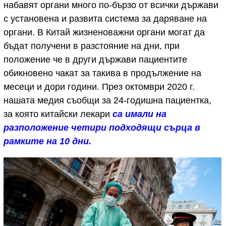
набавят органи много по-бързо от всички държави
с установена и развита система за даряване на
органи. В Китай жизненоважни органи могат да
бъдат получени в разстояние на дни, при
положение че в други държави пациентите
обикновено чакат за такива в продължение на
месеци и дори години. През октомври 2020 г.
нашата медия съобщи за 24-годишна пациентка,
за която китайски лекари
са имали на
разположение четири подходящи сърца в
рамките на 10 дни.