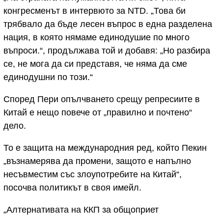
конгресменът в интервюто за NTD. „Това би
трябвало да бъде лесен въпрос в една разделена
нация, в която нямаме единодушие по много
въпроси.“, продължава той и добавя: „Но разбира
се, не мога да си представя, че няма да сме
единодушни по този.“
Според Пери опълчването срещу репресиите в
Китай е нещо повече от „правилно и почтено“
дело.
То е защита на международния ред, който Пекин
„възнамерява да промени, защото е напълно
несъвместим със злоупотребите на Китай“,
посочва политикът в своя имейл.
„Алтернативата на ККП за общоприет