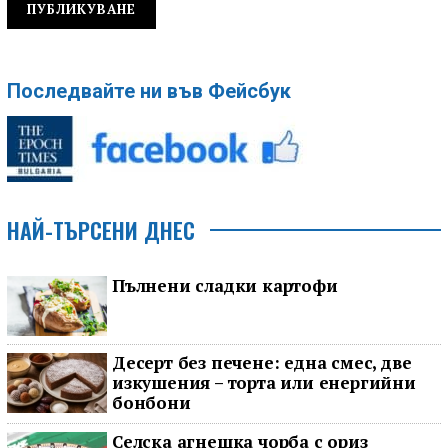
Последвайте ни във Фейсбук
НАЙ-ТЪРСЕНИ ДНЕС
Пълнени сладки картофи
Десерт без печене: една смес, две
изкушения – торта или енергийни
бонбони
Селска агнешка чорба с ориз