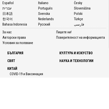
Español
Italiano
Česky
עברית
Português
Slovenščina
日本語
Svenska
Polski
한국어
Nederlands
Türkçe
Bahasa Indonesia
Русский
فارسی
За нас
Пишете ни!
Авторски права
Поверителност на информацията
Условия за ползване
БЪЛГАРИЯ
КУЛТУРА И ИЗКУСТВО
СВЯТ
НАУКА И ТЕХНОЛОГИИ
КИТАЙ
COVID-19 и Ваксинация
НАЧИН НА ЖИВОТ
МНЕНИЯ
За нас
Пишете ни!