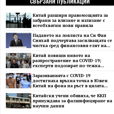
СВЪРЗАНИ ПУБЛИКАЦИИ
Китай разшири правомощията за
забрани за влизане и излизане с
всеобхватни нови правила
Падането на лоялиста на Си Фан
Синхай подчертава засилващата се
чистка сред финансовия елит на
Китай
Китай повиши нивото на
разпространение на COVID-19;
експерти подозират по-тежка
ситуация
Заразяванията с COVID-19
достигнаха връхна точка в Южен
Китай на фона на ръст в цялата
страна
Китайски учени обявиха, че ККП
принуждава за фалшифициране на
научни данни