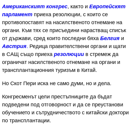
Американският конгрес
, както и
Европейскят
парламент
приеха резолюции, с които се
противопоставят на насилственото отнемане на
органи. Към тях се присъедини нарастващ списък
от държави, сред които последни бяха
Белгия
и
Австрия
.
Редица правителствени органи и щати
в САЩ също приеха
резолюции
в стремеж да
ограничат насилственото отнемане на органи и
трансплантационния туризъм в Китай.
Но Скот Пери иска не само думи, но и дела.
Конгресменът цели престъпниците да бъдат
подведени под отговорност и да се преустанови
обучението и сътрудничеството с китайски доктори
по трансплантации.