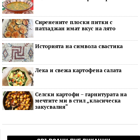
Сиренените плоски питки с
патладжан имат вкус на лято
Историята на символа свастика
Лека и свежа картофена салата
Селски картофи – гарнитурата на
мечтите ми в стил „класическа
закусвалня“