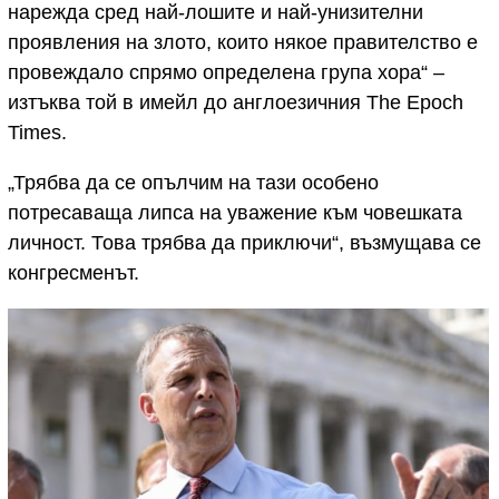
нарежда сред най-лошите и най-унизителни
проявления на злото, които някое правителство е
провеждало спрямо определена група хора“ –
изтъква той в имейл до англоезичния The Epoch
Times.
„Трябва да се опълчим на тази особено
потресаваща липса на уважение към човешката
личност. Това трябва да приключи“, възмущава се
конгресменът.