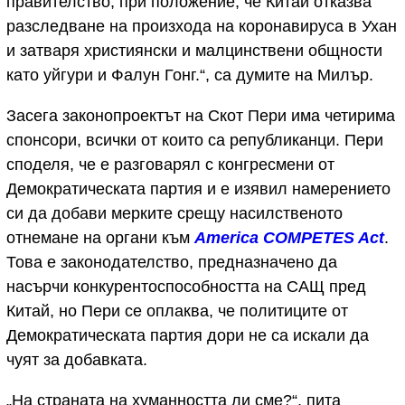
правителство, при положение, че Китай отказва
разследване на произхода на коронавируса в Ухан
и затваря християнски и малцинствени общности
като уйгури и Фалун Гонг.“, са думите на Милър.
Засега законопроектът на Скот Пери има четирима
спонсори, всички от които са републиканци. Пери
споделя, че е разговарял с конгресмени от
Демократическата партия и е изявил намерението
си да добави мерките срещу насилственото
отнемане на органи към
America COMPETES Act
.
Това е законодателство, предназначено да
насърчи конкурентоспособността на САЩ пред
Китай, но Пери се оплаква, че политиците от
Демократическата партия дори не са искали да
чуят за добавката.
„На страната на хуманността ли сме?“, пита