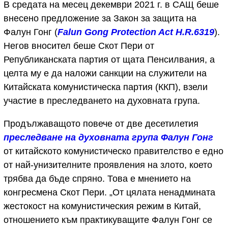
В средата на месец декември 2021 г. в САЩ беше
внесено предложение за Закон за защита на
Фалун Гонг (
Falun Gong Protection Act H.R.6319
).
Негов вносител беше Скот Пери от
Републиканската партия от щата Пенсилвания, а
целта му е да наложи санкции на служители на
Китайската комунистическа партия (ККП), взели
участие в преследването на духовната група.
Продължаващото повече от две десетилетия
преследване на духовната група Фалун Гонг
от китайското комунистическо правителство е едно
от най-унизителните проявления на злото, което
трябва да бъде спряно. Това е мнението на
конгресмена Скот Пери. „От цялата ненадмината
жестокост на комунистическия режим в Китай,
отношението към практикуващите Фалун Гонг се