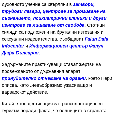
духовното учение са хвърляни в
затвори,
трудови лагери, центрове за промиване на
съзнанието, психиатрични клиники и други
центрове за лишаване от свобода
. Стотици
хиляди са подложени на брутални изтезания и
сексуални издевателства, съобщават
Falun Dafa
Infocenter
и
Информационен център Фалун
Дафа България.
Задържаните практикуващи стават жертви на
провежданото от държавния апарат
принудително отнемане на органи
, което Пери
описва, като „невъобразимо ужасяващо и
варварско“ действие.
Китай е топ дестинация за трансплантационен
туризъм поради факта, че болниците в страната