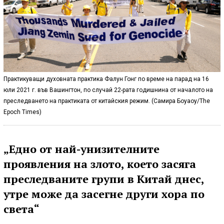
Практикуващи духовната практика Фалун Гонг по време на парад на 16
юли 2021 г. във Вашингтон, по случай 22-рата годишнина от началото на
преследването на практиката от китайския режим. (Самира Боуаоу/The
Epoch Times)
„Едно от най-унизителните
проявления на злото, което засяга
преследваните групи в Китай днес,
утре може да засегне други хора по
света“