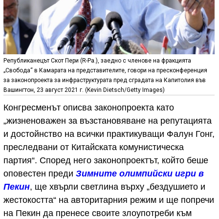
Републиканецът Скот Пери (R-Pa.), заедно с членове на фракцията
„Свобода“ в Камарата на представителите, говори на пресконференция
за законопроекта за инфраструктурата пред сградата на Капитолия във
Вашингтон, 23 август 2021 г. (Kevin Dietsch/Getty Images)
Конгресменът описва законопроекта като
„жизненоважен за възстановяване на репутацията
и достойнство на всички практикуващи Фалун Гонг,
преследвани от Китайската комунистическа
партия“. Според него законопроектът, който беше
оповестен преди
Зимните олимпийски игри в
Пекин
, ще хвърли светлина върху „бездушието и
жестокостта“ на авторитарния режим и ще попречи
на Пекин да пренесе своите злоупотреби към