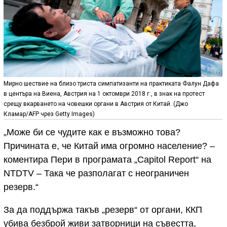
Мирно шествие на близо триста симпатизанти на практиката Фалун Дафа
в центъра на Виена, Австрия на 1 октомври 2018 г., в знак на протест
срещу вкарването на човешки органи в Австрия от Китай. (Джо
Кламар/AFP чрез Getty Images)
„Може би се чудите как е възможно това?
Причината е, че Китай има огромно население? –
коментира Пери в програмата „Capitol Report“ на
NTDTV – Така че разполагат с неограничен
резерв.“
За да поддържа такъв „резерв“ от органи, ККП
убива безброй живи затворници на съвестта,