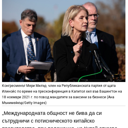
Конгресменът Мери Милър, член на Републиканската партия от щата
Илинойс по време на пресконференция в Капитол хил във Вашингтон на
18 ноември 2021 г. по повод мандатите за ваксини за бизнеси (Aна
Мънимейкър/Getty Images)
„Международната общност не бива да си
сътрудничи с потисническото китайско