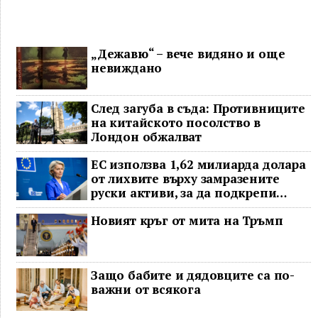
„Дежавю“ – вече видяно и още
невиждано
След загуба в съда: Противниците
на китайското посолство в
Лондон обжалват
ЕС използва 1,62 милиарда долара
от лихвите върху замразените
руски активи, за да подкрепи
Украйна
Новият кръг от мита на Тръмп
Защо бабите и дядовците са по-
важни от всякога