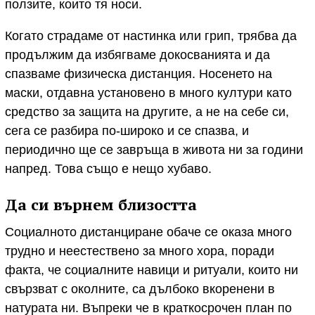
ползите, които тя носи.
Когато страдаме от настинка или грип, трябва да
продължим да избягваме докосванията и да
спазваме физическа дистанция. Носенето на
маски, отдавна установено в много култури като
средство за защита на другите, а не на себе си,
сега се разбира по-широко и се спазва, и
периодично ще се завръща в живота ни за години
напред. Това също е нещо хубаво.
Да си върнем близостта
Социалното дистанциране обаче се оказа много
трудно и неестествено за много хора, поради
факта, че социалните навици и ритуали, които ни
свързват с околните, са дълбоко вкоренени в
натурата ни. Въпреки че в краткосрочен план по