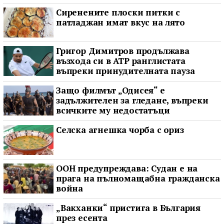
Сиренените плоски питки с
патладжан имат вкус на лято
Григор Димитров продължава
възхода си в ATP ранглистата
въпреки принудителната пауза
Защо филмът „Одисея“ е
задължителен за гледане, въпреки
всичките му недостатъци
Селска агнешка чорба с ориз
ООН предупреждава: Судан е на
прага на пълномащабна гражданска
война
„Вакханки“ пристига в България
през есента