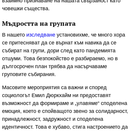
взаимно признаване на нашата свързаност като
човешки същества.
Мъдростта на групата
В нашето
изследване
установихме, че много хора
се притесняват да се върнат към навика да се
събират на групи, дори след като пандемията
отшуми. Това безпокойство е разбираемо, но в
дългосрочен план трябва да насърчаваме
груповите събирания.
Масовите мероприятия са важни и според
социологът Емил Дюркхайм ни предоставят
възможност да формираме и „улавяме“ споделена
емоция, което е спойващото звено за солидарност,
принадлежност, задружност и споделена
идентичност. Това е хубаво, стига настроението да