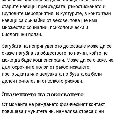
старите навици: прегръдката, ръкостискането и
груповите мероприятия. В културите, в които тези
навици са обичайни от векове, това ще има
множество социални, психологически и
биологични ползи.
Загубата на непринуденото докосване може да се
окаже пагубна за обществото по начин, който не
може да бъде компенсирани. Може да се окаже, че
дългосрочните ползи от ръкостискането,
прегръдката или целувката по бузата са били
далеч по-полезни отколкото рискови.
Значението на докосването
От момента на раждането физическият контакт
повишава имунитета ни, намалява стреса и ни