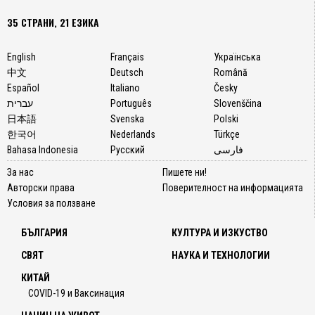
35 СТРАНИ, 21 ЕЗИКА
English
Français
Українська
中文
Deutsch
Română
Español
Italiano
Česky
עברית
Português
Slovenščina
日本語
Svenska
Polski
한국어
Nederlands
Türkçe
Bahasa Indonesia
Русский
فارسی
За нас
Пишете ни!
Авторски права
Поверителност на информацията
Условия за ползване
БЪЛГАРИЯ
КУЛТУРА И ИЗКУСТВО
СВЯТ
НАУКА И ТЕХНОЛОГИИ
КИТАЙ
COVID-19 и Ваксинация