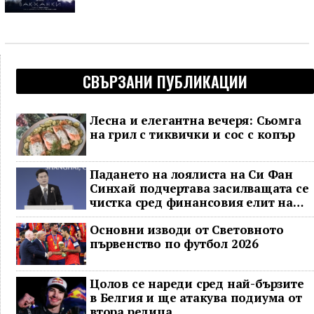
СВЪРЗАНИ ПУБЛИКАЦИИ
Лесна и елегантна вечеря: Сьомга
на грил с тиквички и сос с копър
Падането на лоялиста на Си Фан
Синхай подчертава засилващата се
чистка сред финансовия елит на
Китай
Основни изводи от Световното
първенство по футбол 2026
Цолов се нареди сред най-бързите
в Белгия и ще атакува подиума от
втора редица