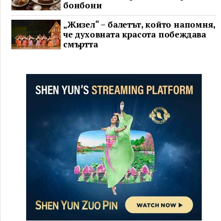
бонбони
„Жизел“ – балетът, който напомня,
че духовната красота побеждава
смъртта