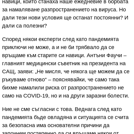
навици, които станаха наше ежедневие в борбата
за намаляване разпространението на вируса. Но
дали тези нови условия ще останат постоянни? И
дали са полезни?
Според някои експерти след като пандемията
приключи не може, а и не би трябвало да се
връщаме към старите си навици. Антъни Фаучи –
главният медицински съветник на президента на
САЩ, заяви: „Не мисля, че някога ще можем да се
ръкуваме отново“ – пояснявайки, че само така
бихме намалили риска от разпространението не
само на COVID-19, но и на други заразни болести.
Ние не сме съгласни с това. Веднага след като
пандемията бъде овладяна и ситуацията се счита
за безопасна има основателни причини да
започнем постепенно да си връщаме някои от