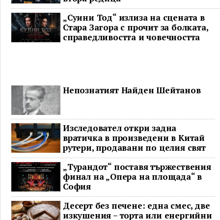
„Суини Тод“ излиза на сцената в
Стара Загора с прочит за болката,
справедливостта и човечността
Непознатият Найден Шейтанов
Изследовател откри задна
вратичка в произведени в Китай
рутери, продавани по целия свят
„Турандот“ поставя тържествения
финал на „Опера на площада“ в
София
Десерт без печене: една смес, две
изкушения – торта или енергийни