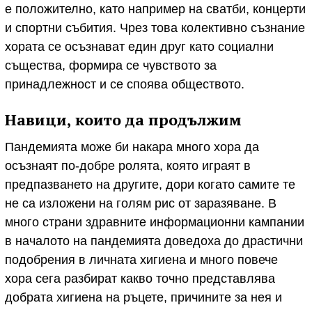
е положително, като например на сватби, концерти
и спортни събития. Чрез това колективно съзнание
хората се осъзнават един друг като социални
същества, формира се чувството за
принадлежност и се споява обществото.
Навици, които да продължим
Пандемията може би накара много хора да
осъзнаят по-добре ролята, която играят в
предпазването на другите, дори когато самите те
не са изложени на голям рис от заразяване. В
много страни здравните информационни кампании
в началото на пандемията доведоха до драстични
подобрения в личната хигиена и много повече
хора сега разбират какво точно представлява
добрата хигиена на ръцете, причините за нея и