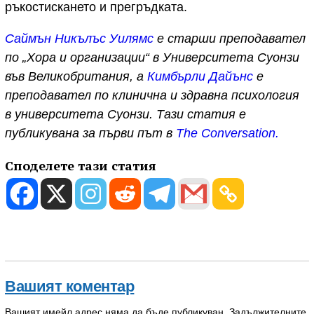
ръкостискането и прегръдката.
Саймън Никълъс Уилямс
е старши преподавател
по „Хора и организации“ в Университета Суонзи
във Великобритания, а
Кимбърли Дайънс
е
преподавател по клинична и здравна психология
в университета Суонзи. Тази статия е
публикувана за първи път в
The Conversation.
Споделете тази статия
Вашият коментар
Вашият имейл адрес няма да бъде публикуван.
Задължителните