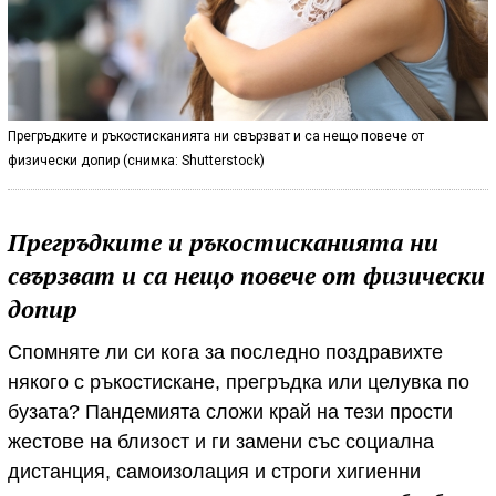
Прегръдките и ръкостисканията ни свързват и са нещо повече от
физически допир (снимка: Shutterstock)
Прегръдките и ръкостисканията ни
свързват и са нещо повече от физически
допир
Спомняте ли си кога за последно поздравихте
някого с ръкостискане, прегръдка или целувка по
бузата? Пандемията сложи край на тези прости
жестове на близост и ги замени със социална
дистанция, самоизолация и строги хигиенни