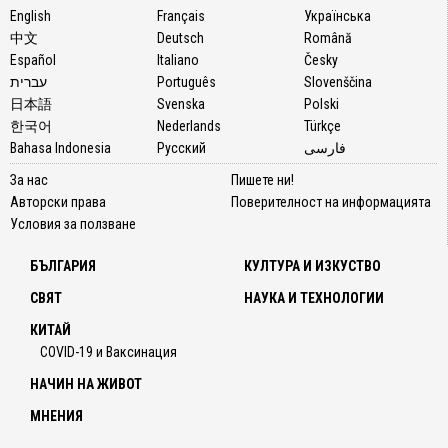
English
Français
Українська
中文
Deutsch
Română
Español
Italiano
Česky
עברית
Português
Slovenščina
日本語
Svenska
Polski
한국어
Nederlands
Türkçe
Bahasa Indonesia
Русский
فارسی
За нас
Пишете ни!
Авторски права
Поверителност на информацията
Условия за ползване
БЪЛГАРИЯ
КУЛТУРА И ИЗКУСТВО
СВЯТ
НАУКА И ТЕХНОЛОГИИ
КИТАЙ
COVID-19 и Ваксинация
НАЧИН НА ЖИВОТ
МНЕНИЯ