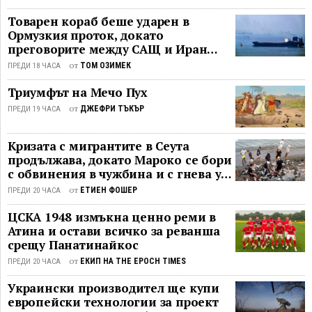
критично. "Тя незабавно трябва да
Товарен кораб беше ударен в
получи адекватно медицинско
Ормузкия проток, докато
лечение", се казва в изявлението на
преговорите между САЩ и Иран
делегацията. И още:
останаха в безизходица
от
ТОМ ОЗИМЕК
ПРЕДИ 18 ЧАСА
"Ограничаването на свободата на
словото на достъпа до информация,
Триумфът на Мечо Пух
заплахите и подслушването на
от
ДЖЕФРИ ТЪКЪР
ПРЕДИ 19 ЧАСА
журналисти, ...
Кризата с мигрантите в Сеута
продължава, докато Мароко се бори
с обвинения в чужбина и с гнева у
дома
от
ЕТИЕН ФОШЕР
ПРЕДИ 20 ЧАСА
ЦСКА 1948 измъкна ценно реми в
Атина и остави всичко за реванша
срещу Панатинайкос
от
ЕКИП НА THE EPOCH TIMES
ПРЕДИ 20 ЧАСА
Украински производител ще купи
европейски технологии за проект