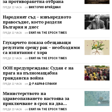
за противоракетна отбрана
от
ВИКТОРИЯ ФРИЙДМАН
ПРЕДИ 22 ЧАСА
Народният съд – извънредното
правосъдие, което разделя
България и днес
от
ЕКИП НА THE EPOCH TIMES
ПРЕДИ 22 ЧАСА
Глухарчето показа обещаващи
резултати срещу рак – необходими
са изпитания с хора
от
ЕКИП НА THE EPOCH TIMES
ПРЕДИ 22 ЧАСА
ООН предупреждава: Судан е на
прага на пълномащабна
гражданска война
от
Д-Р АШРАФ ЕЛФАКИ
ПРЕДИ 22 ЧАСА
Министерството на
здравеопазването настоява за
приключване в срок на два
ключови строителни проекта
от
ЕКИП НА THE EPOCH TIMES
ПРЕДИ 23 ЧАСА