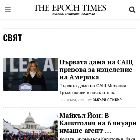
СВЯТ
Първата дама на САЩ
призова за изцеление
на Америка
Първата дама на САЩ Мелания
Тръмп заяви в началото на
седмицата, че е „разочарована и
от
ЗАКЪРИ СТИБЪР
17 ЯНУАРИ, 2021
обезсърчена“ от насилието,
избухнало в столицата Вашингтон на
Майкъл Йон: В
6 януари, и призова американците
Капитолия на 6 януари
да „се изцелят по цивилизован
имаше агент-
начин“. В своето първо изявление,
провокатори
Хората, щурмували Капитолия, бяха