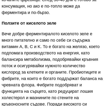
консумация, но ако е по-топло може да
ферментира и по-бързо.
Ползите от киселото зеле
Вече добре ферментиралото киселото зеле е
много питателно и само по себе си съдържа
витамин A, B, C и K. То е богато на желязо, което
подпомага производството на енергия, като
балансира метаболизма, подобрявайки кръвния
поток и осигурявайки нужното количество
кислород за клетките и органите. Пробиотиците и
фибрите, на които е богато поддържат баланса на
чревната флора. Фибрите подобряват и
функцията на сърцето, като редуцират лошия
холестерол и мазнините по стените на
кръвоносните съдове. Поради високото си