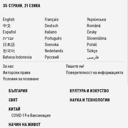
35 СТРАНИ, 21 ЕЗИКА
English
Français
Українська
中文
Deutsch
Română
Español
Italiano
Česky
עברית
Português
Slovenščina
日本語
Svenska
Polski
한국어
Nederlands
Türkçe
Bahasa Indonesia
Русский
فارسی
За нас
Пишете ни!
Авторски права
Поверителност на информацията
Условия за ползване
БЪЛГАРИЯ
КУЛТУРА И ИЗКУСТВО
СВЯТ
НАУКА И ТЕХНОЛОГИИ
КИТАЙ
COVID-19 и Ваксинация
НАЧИН НА ЖИВОТ