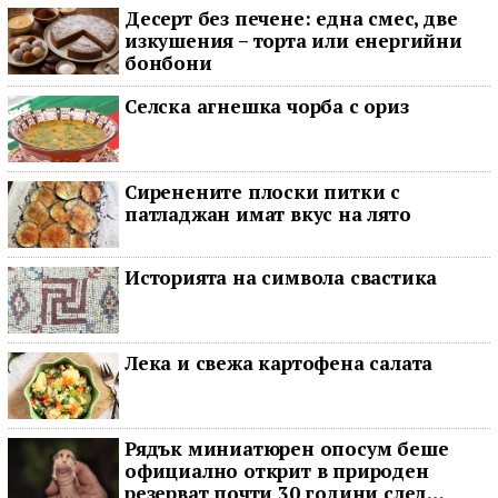
Десерт без печене: една смес, две
изкушения – торта или енергийни
бонбони
Селска агнешка чорба с ориз
Сиренените плоски питки с
патладжан имат вкус на лято
Историята на символа свастика
Лека и свежа картофена салата
Рядък миниатюрен опосум беше
официално открит в природен
резерват почти 30 години след