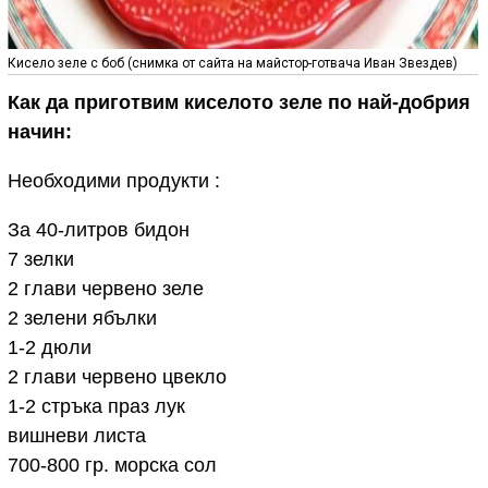
Кисело зеле с боб (снимка от сайта на майстор-готвача Иван Звездев)
Как да приготвим киселото зеле по най-добрия
начин:
Необходими продукти :
За 40-литров бидон
7 зелки
2 глави червено зеле
2 зелени ябълки
1-2 дюли
2 глави червено цвекло
1-2 стръка праз лук
вишневи листа
700-800 гр. морска сол