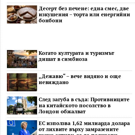
Десерт без печене: една смес, две
изкушения – торта или енергийни
бонбони
Когато културата и туризмът
дишат в симбиоза
„Дежавю“ – вече видяно и още
невиждано
След загуба в съда: Противниците
на китайското посолство в
Лондон обжалват
ЕС използва 1,62 милиарда долара
от лихвите върху замразените