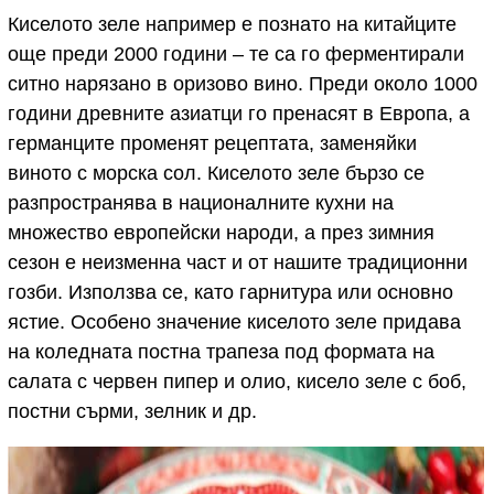
Киселото зеле например е познато на китайците
още преди 2000 години – те са го ферментирали
ситно нарязано в оризово винo. Преди около 1000
години древните азиатци го пренасят в Европа, а
германците променят рецептата, заменяйки
виното с морска сол. Киселото зеле бързо се
разпространява в националните кухни на
множество европейски народи, а през зимния
сезон е неизменна част и от нашите традиционни
гозби. Използва се, като гарнитура или основно
ястие. Особено значение киселото зеле придава
на коледната постна трапеза под формата на
салата с червен пипер и олио, кисело зеле с боб,
постни сърми, зелник и др.