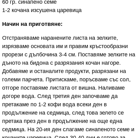
60 гр. синапено семе
1-2 кочана изсушена царевица
Начин на приготвяне:
Отстраняваме наранените листа на зелките,
изрязваме основата им и правим кръстообразни
прорези с дълбочина 3-4 см. Поставяме зелките на
дъното на бидона с разрязания кочан нагоре.
Добавяме и останалите продукти, разрязани на
големи парчета. Притискаме, поръсваме със сол,
отгоре поставяме листата от вишна. Наливаме
догоре вода. След третия ден започваме да
претакаме по 1-2 кофи вода всеки ден в
продължение на седмица, след това зелето се
претака през ден в продължение на още една
седмица. На 20-ия ден слагаме синапеното семе и
кочаните царевица. След 30-40 дни е готово за