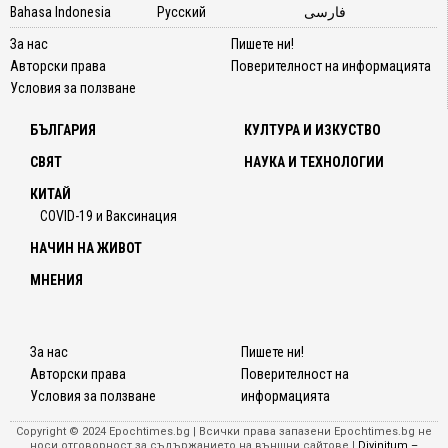
Bahasa Indonesia
Русский
فارسی
За нас
Пишете ни!
Авторски права
Поверителност на информацията
Условия за ползване
БЪЛГАРИЯ
КУЛТУРА И ИЗКУСТВО
СВЯТ
НАУКА И ТЕХНОЛОГИИ
КИТАЙ
COVID-19 и Ваксинация
НАЧИН НА ЖИВОТ
МНЕНИЯ
За нас
Пишете ни!
Авторски права
Поверителност на
Условия за ползване
информацията
Copyright © 2024 Epochtimes.bg | Всички права запазени Epochtimes.bg не
носи отговорност за съдържанието на външни сайтове |
Divinitum –