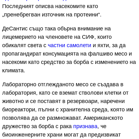
Последният описва насекомите като
„пренебрегван източник на протеини“.
ДеСантис също така обърна внимание на
лицемерието на членовете на СИФ, които
обикалят света с
частни самолети
и яхти, за да
пропагандират консумацията на фалшиво месо и
насекоми като средство за борба с изменението на
климата.
Лабораторно отглежданото месо се създава в
лаборатория, като се вземат стволови клетки от
животно и се поставят в резервоари, наречени
биореактори, пълни с хранителна среда, която им
позволява да се размножават. Американското
дружество за борба с рака
признава
, че
биоинженерните храни могат да предизвикат