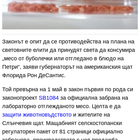
Законът е опит да се противодейства на плана на
световните елити да принудят света да консумира
„месо от буболечки или отгледано в блюдо на
Петри“, заяви губернаторът на американския щат
Флорида Рон ДеСантис.
Той превърна на 1 май в закон първия по рода си
законопроект
SB1084
за официална забрана на
лабораторно отглежданото месо. Целта е да
защити животновъдството
и жителите на
Слънчевия щат. Мащабният селскостопански
регулаторен пакет от 81 страници официално
забранява „производството с цел продажба,