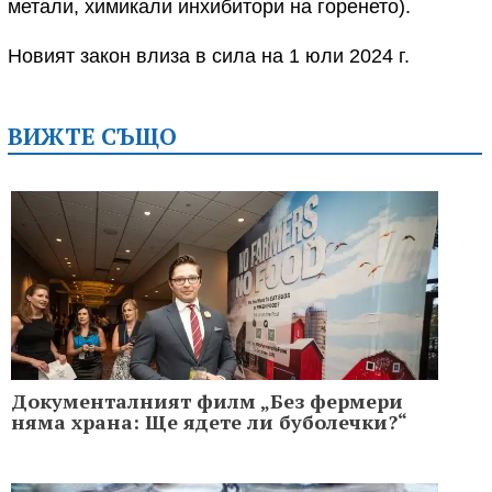
метали, химикали инхибитори на горенето).
Новият закон влиза в сила на 1 юли 2024 г.
ВИЖТЕ СЪЩО
Документалният филм „Без фермери
няма храна: Ще ядете ли буболечки?“