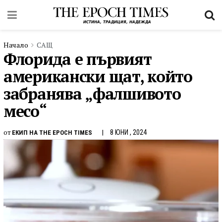
Начало
САЩ
Флорида е първият
американски щат, който
забранява „фалшивото
месо“
от
8 ЮНИ , 2024
ЕКИП НА THE EPOCH TIMES