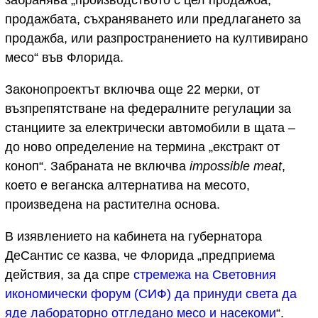
продажбата, съхраняването или предлагането за
продажба, или разпространението на култивирано
месо“ във Флорида.
Законопроектът включва още 22 мерки, от
възпрепятстване на федералните регулации за
станциите за електрически автомобили в щата –
до ново определение на термина „екстракт от
коноп“. Забраната не включва
impossible meat
,
което е веганска алтернатива на месото,
произведена на растителна основа.
В изявлението на кабинета на губернатора
ДеСантис се казва, че Флорида „предприема
действия, за да спре
стремежа на Световния
икономически форум (СИФ) да принуди света да
яде лабораторно отгледано месо и насекоми
“.