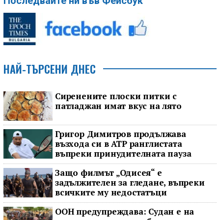
Последвайте ни във Фейсбук
НАЙ-ТЪРСЕНИ ДНЕС
Сиренените плоски питки с
патладжан имат вкус на лято
Григор Димитров продължава
възхода си в ATP ранглистата
въпреки принудителната пауза
Защо филмът „Одисея“ е
задължителен за гледане, въпреки
всичките му недостатъци
ООН предупреждава: Судан е на