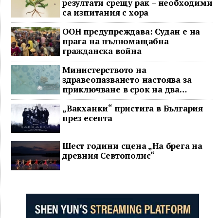
резултати срещу рак – необходими
са изпитания с хора
ООН предупреждава: Судан е на
прага на пълномащабна
гражданска война
Министерството на
здравеопазването настоява за
приключване в срок на два
ключови строителни проекта
„Вакханки“ пристига в България
през есента
Шест години сцена „На брега на
древния Севтополис“