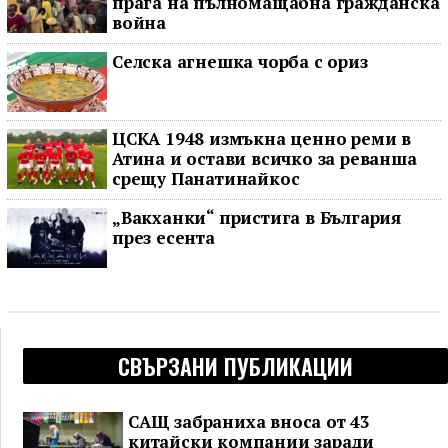
прага на пълномащабна гражданска
война
Селска агнешка чорба с ориз
ЦСКА 1948 измъкна ценно реми в
Атина и остави всичко за реванша
срещу Панатинайкос
„Вакханки“ пристига в България
през есента
СВЪРЗАНИ ПУБЛИКАЦИИ
САЩ забраниха вноса от 43
китайски компании заради