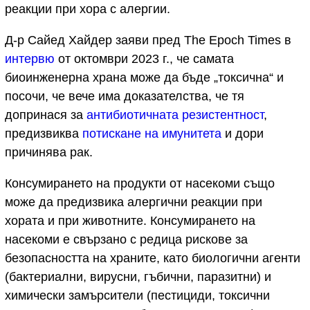
реакции при хора с алергии.
Д-р Сайед Хайдер заяви пред The Epoch Times в
интервю
от октомври 2023 г., че самата
биоинженерна храна може да бъде „токсична“ и
посочи, че вече има доказателства, че тя
допринася за
антибиотичната резистентност
,
предизвиква
потискане на имунитета
и дори
причинява рак.
Консумирането на продукти от насекоми също
може да предизвика алергични реакции при
хората и при животните. Консумирането на
насекоми е свързано с редица рискове за
безопасността на храните, като биологични агенти
(бактериални, вирусни, гъбични, паразитни) и
химически замърсители (пестициди, токсични