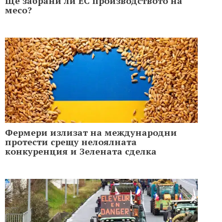
Ще забрани ли ЕС производството на
месо?
Фермери излизат на международни
протести срещу нелоялната
конкуренция и Зелената сделка